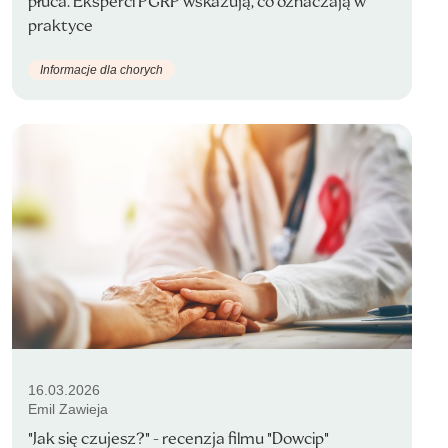
płuca. Eksperci PGRP wskazują, co oznaczają w
praktyce
Informacje dla chorych
16.03.2026
Emil Zawieja
"Jak się czujesz?" - recenzja filmu "Dowcip"