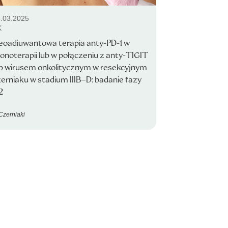
.03.2025
K
eoadiuwantowa terapia anty-PD-1 w
onoterapii lub w połączeniu z anty-TIGIT
ub wirusem onkolitycznym w resekcyjnym
erniaku w stadium IIIB–D: badanie fazy
2
Czerniaki