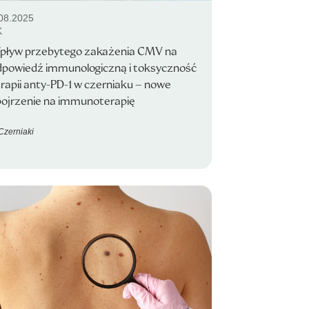
08.2025
K
pływ przebytego zakażenia CMV na
dpowiedź immunologiczną i toksyczność
rapii anty-PD-1 w czerniaku – nowe
pojrzenie na immunoterapię
Czerniaki