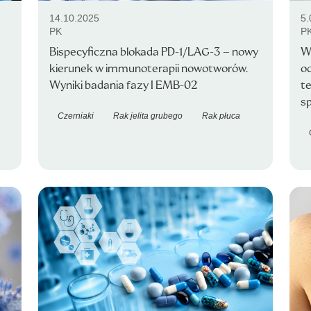
14.10.2025
5.
PK
P
Bispecyficzna blokada PD-1/LAG-3 – nowy
W
kierunek w immunoterapii nowotworów.
o
Wyniki badania fazy I EMB-02
te
s
Czerniaki
Rak jelita grubego
Rak płuca