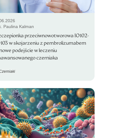
06.2026
k. Paulina Kalman
zczepionka przeciwnowotworowa IO102-
O103 w skojarzeniu z pembrolizumabem
nowe podejście w leczeniu
aawansowanego czerniaka
Czerniaki