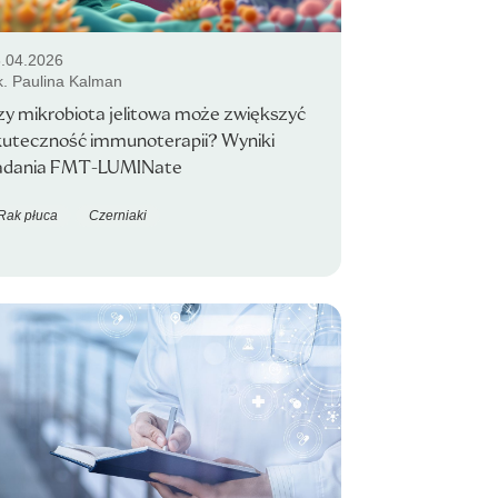
.04.2026
k. Paulina Kalman
zy mikrobiota jelitowa może zwiększyć
kuteczność immunoterapii? Wyniki
adania FMT-LUMINate
Rak płuca
Czerniaki