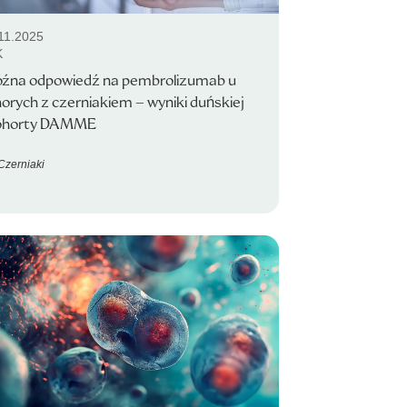
11.2025
K
óźna odpowiedź na pembrolizumab u
orych z czerniakiem – wyniki duńskiej
ohorty DAMME
Czerniaki