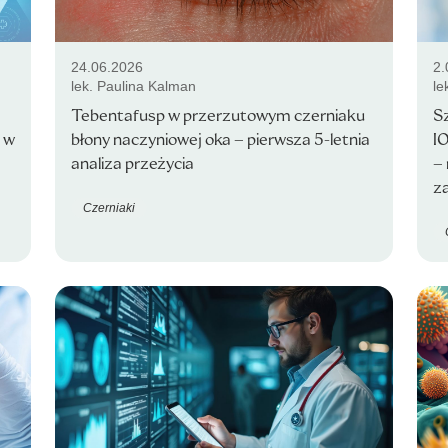
24.06.2026
2.
lek. Paulina Kalman
le
Tebentafusp w przerzutowym czerniaku
S
 w
błony naczyniowej oka – pierwsza 5-letnia
I
analiza przeżycia
– 
z
Czerniaki