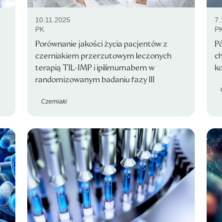
10.11.2025
7.
PK
P
Porównanie jakości życia pacjentów z
P
czerniakiem przerzutowym leczonych
ch
terapią TIL-IMP i ipilimumabem w
k
randomizowanym badaniu fazy III
Czerniaki