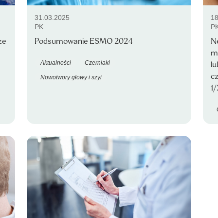
31.03.2025
18
PK
P
ze
Podsumowanie ESMO 2024
N
m
Aktualności
Czerniaki
l
cz
Nowotwory głowy i szyi
1/