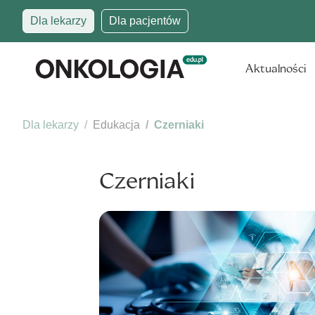
Dla lekarzy
Dla pacjentów
Aktualności
Dla lekarzy
Edukacja
Czerniaki
Czerniaki