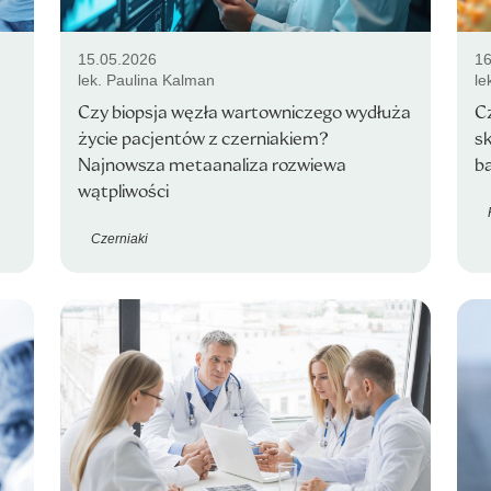
15.05.2026
16
lek. Paulina Kalman
le
Czy biopsja węzła wartowniczego wydłuża
C
życie pacjentów z czerniakiem?
s
Najnowsza metaanaliza rozwiewa
b
wątpliwości
Czerniaki