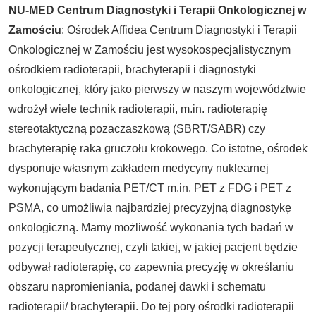
NU-MED Centrum Diagnostyki i Terapii Onkologicznej w
Zamościu
: Ośrodek Affidea Centrum Diagnostyki i Terapii
Onkologicznej w Zamościu jest wysokospecjalistycznym
ośrodkiem radioterapii, brachyterapii i diagnostyki
onkologicznej, który jako pierwszy w naszym województwie
wdrożył wiele technik radioterapii, m.in. radioterapię
stereotaktyczną pozaczaszkową (SBRT/SABR) czy
brachyterapię raka gruczołu krokowego. Co istotne, ośrodek
dysponuje własnym zakładem medycyny nuklearnej
wykonującym badania PET/CT m.in. PET z FDG i PET z
PSMA, co umożliwia najbardziej precyzyjną diagnostykę
onkologiczną. Mamy możliwość wykonania tych badań w
pozycji terapeutycznej, czyli takiej, w jakiej pacjent będzie
odbywał radioterapię, co zapewnia precyzję w określaniu
obszaru napromieniania, podanej dawki i schematu
radioterapii/ brachyterapii. Do tej pory ośrodki radioterapii