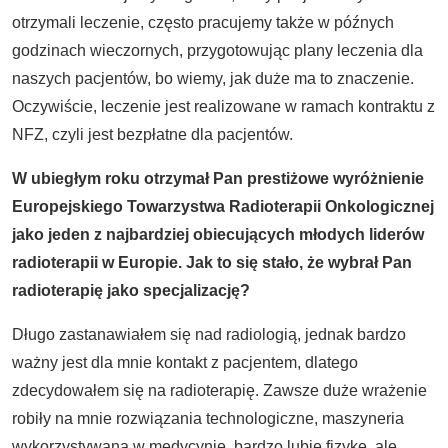
otrzymali leczenie, często pracujemy także w późnych
godzinach wieczornych, przygotowując plany leczenia dla
naszych pacjentów, bo wiemy, jak duże ma to znaczenie.
Oczywiście, leczenie jest realizowane w ramach kontraktu z
NFZ, czyli jest bezpłatne dla pacjentów.
W ubiegłym roku otrzymał Pan prestiżowe wyróżnienie
Europejskiego Towarzystwa Radioterapii Onkologicznej
jako jeden z najbardziej obiecujących młodych lider
ó
w
radioterapii w Europie. Jak to się stał
o,
że wybrał Pan
radioterapię jako specjalizację
?
Długo zastanawiałem się nad radiologią, jednak bardzo
ważny jest dla mnie kontakt z pacjentem, dlatego
zdecydowałem się na radioterapię. Zawsze duże wrażenie
robiły na mnie rozwiązania technologiczne, maszyneria
wykorzystywana w medycynie, bardzo lubię fizykę, ale