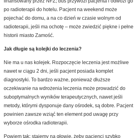
finansowany przez NFZ; bus przywozi pacjenta i odwozi go
po radioterapii do hotelu. Pacjent na weekend może
pojechać do domu, a na co dzień w czasie wolnym od
radioterapii, jeśli ma ochotę – może zwiedzić piękne i pełne
historii miasto Zamość.
Jak długie są kolejki do leczenia?
Nie ma u nas kolejek. Rozpoczęcie leczenia jest możliwe
nawet w ciągu 2 dni, jeśli pacjent posiada komplet
diagnostyki. To bardzo ważne, ponieważ dłuższe
oczekiwanie na wdrożenia leczenia może prowadzić do
suboptymalnych wyników terapeutycznych, nawet jeśli
metody, którymi dysponuje dany ośrodek, są dobre. Pacjent
powinien zawsze wziąć ten element pod uwagę przy
wyborze ośrodka radioterapii.
Powiem tak: stajemy na głowie, żeby pacjenci szybko