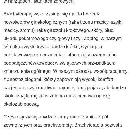
w narządach i tkankach zdrowych.
Brachyterapię wykorzystuje się np. do leczenia
nowotworów ginekologicznych (raka trzonu macicy, szyjki
macicy, sromu), raka gruczołu krokowego, skóry, płuc,
układu pokarmowego czy głowy i szyi. Zabiegi w naszym
ośrodku zwykle trwają bardzo krótko, wymagają
podstawowego znieczulenia – albo miejscowego, albo
podpajęczynówkowego; w wyjątkowych przypadkach:
znieczulenia ogólnego. W naszym ośrodku współpracujemy
z anestezjologami, którzy zapewniają wysoki komfort
pacjentom, czyli możliwie najmniej obciążającą, ale bardzo
skuteczną formę znieczulenia do zabiegów i opiekę
okołozabiegową.
Często łączy się obydwie formy radioterapii – z pól
zewnętrznych oraz brachyterapię. Brachyterapia pozwala