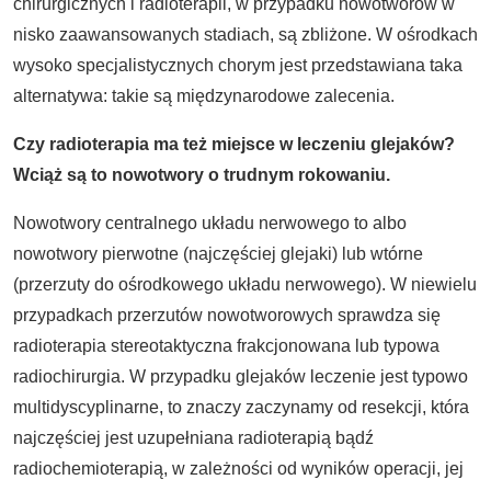
chirurgicznych i radioterapii, w przypadku nowotworów w
nisko zaawansowanych stadiach, są zbliżone. W ośrodkach
wysoko specjalistycznych chorym jest przedstawiana taka
alternatywa: takie są międzynarodowe zalecenia.
Czy radioterapia ma też miejsce w leczeniu glejak
ó
w?
Wciąż są to nowotwory o trudnym rokowaniu.
Nowotwory centralnego układu nerwowego to albo
nowotwory pierwotne (najczęściej glejaki) lub wtórne
(przerzuty do ośrodkowego układu nerwowego). W niewielu
przypadkach przerzutów nowotworowych sprawdza się
radioterapia stereotaktyczna frakcjonowana lub typowa
radiochirurgia. W przypadku glejaków leczenie jest typowo
multidyscyplinarne, to znaczy zaczynamy od resekcji, która
najczęściej jest uzupełniana radioterapią bądź
radiochemioterapią, w zależności od wyników operacji, jej