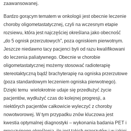
zaawansowanej.
Bardzo gorącym tematem w onkologii jest obecnie leczenie
choroby oligometastatycznej, czyli na wczesnym etapie
rozsiewu, która jest najczęściej określana jako obecność
„do 5 ognisk przerzutowych”, poza ogniskiem pierwotnym.
Jeszcze niedawno tacy pacjenci byli od razu kwalifikowani
do leczenia paliatywnego. Obecnie w chorobie
oligometastatycznej możemy stosować radioterapię
stereotaktyczną bądź brachyterapię na ogniska przerzutowe
(poza standardowym leczeniem ogniska pierwotnego).
Dzięki temu wielokrotnie udaje się przedłużyć życie
pacjentów, wydłużyć czas do kolejnej progresji, a
niektórych pacjentów całkowicie wyleczyć z choroby
nowotworowej. W tym przypadku znów kluczowa jest
kwestia optymalnej diagnostyki – wykonania badania PET i
precyzyjnego określenia, ile jest takich przerzutów i w jakiej