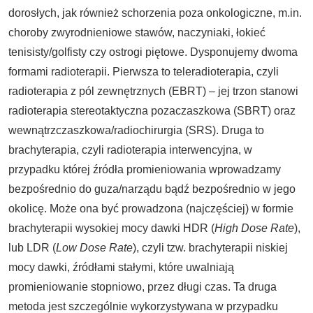
dorosłych, jak również schorzenia poza onkologiczne, m.in.
choroby zwyrodnieniowe stawów, naczyniaki, łokieć
tenisisty/golfisty czy ostrogi piętowe. Dysponujemy dwoma
formami radioterapii. Pierwsza to teleradioterapia, czyli
radioterapia z pól zewnętrznych (EBRT) – jej trzon stanowi
radioterapia stereotaktyczna pozaczaszkowa (SBRT) oraz
wewnątrzczaszkowa/radiochirurgia (SRS). Druga to
brachyterapia, czyli radioterapia interwencyjna, w
przypadku której źródła promieniowania wprowadzamy
bezpośrednio do guza/narządu bądź bezpośrednio w jego
okolicę. Może ona być prowadzona (najczęściej) w formie
brachyterapii wysokiej mocy dawki HDR (
High Dose Rate
),
lub LDR (
Low Dose Rate
), czyli tzw. brachyterapii niskiej
mocy dawki, źródłami stałymi, które uwalniają
promieniowanie stopniowo, przez długi czas. Ta druga
metoda jest szczególnie wykorzystywana w przypadku