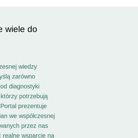
e wiele do
zesnej wiedzy
myślą zarówno
od diagnostyki
 którzy potrzebują
Portal prezentuje
ian we współczesnej
owanych przez nas
ć realne wsparcie na