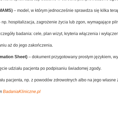
(MAMS)
– model, w którym jednocześnie sprawdza się kilka terap
 np. hospitalizacja, zagrożenie życia lub zgon, wymagające pil
zegóły badania: cele, plan wizyt, kryteria włączenia i wyłączen
niu aż do jego zakończenia.
rmation Sheet)
– dokument przygotowany prostym językiem, wyj
ęcie udziału pacjenta po podpisaniu świadomej zgody.
łu pacjenta, np. z powodów zdrowotnych albo na jego własne 
em
BadaniaKliniczne.pl