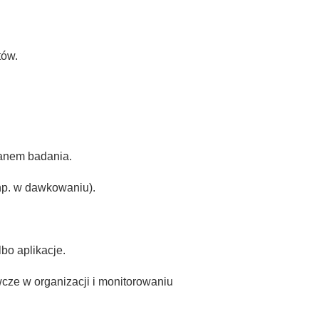
tów.
lanem badania.
np. w dawkowaniu).
bo aplikacje.
wcze w organizacji i monitorowaniu