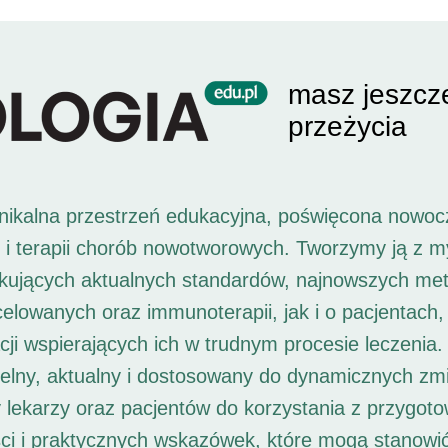
masz jeszcz
przeżycia
unikalna przestrzeń edukacyjna, poświęcona nowoc
i i terapii chorób nowotworowych. Tworzymy ją z 
ukujących aktualnych standardów, najnowszych met
 celowanych oraz immunoterapii, jak i o pacjentach,
ji wspierających ich w trudnym procesie leczenia. 
elny, aktualny i dostosowany do dynamicznych zm
 lekarzy oraz pacjentów do korzystania z przygot
ści i praktycznych wskazówek, które mogą stanowi