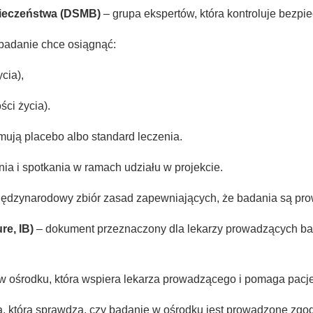
pieczeństwa (DSMB)
– grupa ekspertów, która kontroluje bezpi
 badanie chce osiągnąć:
cia),
ci życia).
ymują placebo albo standard leczenia.
a i spotkania w ramach udziału w projekcie.
ędzynarodowy zbiór zasad zapewniających, że badania są prow
re, IB)
– dokument przeznaczony dla lekarzy prowadzących bad
w ośrodku, która wspiera lekarza prowadzącego i pomaga pacj
, która sprawdza, czy badanie w ośrodku jest prowadzone zgodn