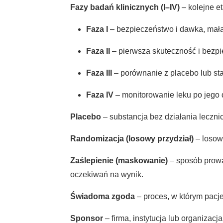
Fazy badań klinicznych (I–IV)
– kolejne e
Faza I
– bezpieczeństwo i dawka, mała
Faza II
– pierwsza skuteczność i bezpi
Faza III
– porównanie z placebo lub st
Faza IV
– monitorowanie leku po jego 
Placebo
– substancja bez działania leczn
Randomizacja (losowy przydział)
– losowa
Zaślepienie (maskowanie)
– sposób prowad
oczekiwań na wynik.
Świadoma zgoda
– proces, w którym pacje
Sponsor
– firma, instytucja lub organizac