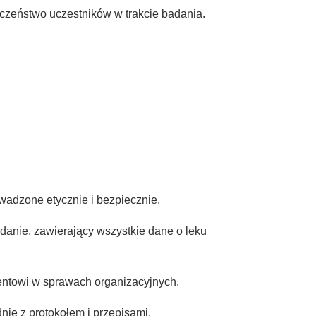
eczeństwo uczestników w trakcie badania.
adzone etycznie i bezpiecznie.
anie, zawierający wszystkie dane o leku
entowi w sprawach organizacyjnych.
ie z protokołem i przepisami.