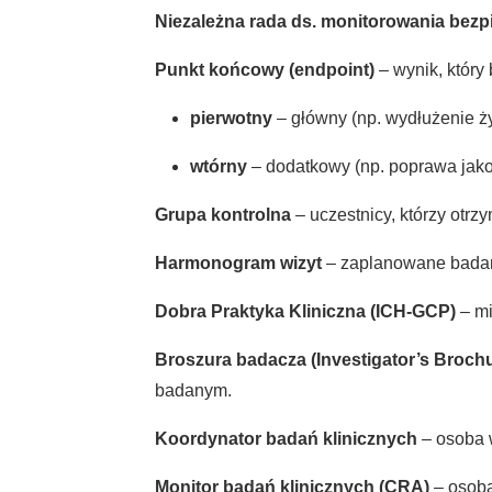
Niezależna rada ds. monitorowania bez
Punkt końcowy (endpoint)
– wynik, który
pierwotny
– główny (np. wydłużenie ży
wtórny
– dodatkowy (np. poprawa jakoś
Grupa kontrolna
– uczestnicy, którzy otrz
Harmonogram wizyt
– zaplanowane badani
Dobra Praktyka Kliniczna (ICH-GCP)
– mi
Broszura badacza (Investigator’s Brochu
badanym.
Koordynator badań klinicznych
– osoba 
Monitor badań klinicznych (CRA)
– osoba