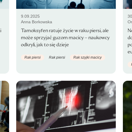
9.09.2025
30
Anna Borkowska
On
i
Tamoksyfen ratuje życie w raku piersi, ale
N
może sprzyjać guzom macicy – naukowcy
do
odkryli, jak to się dzieje
po
e
Rak piersi
Rak piersi
Rak szyjki macicy