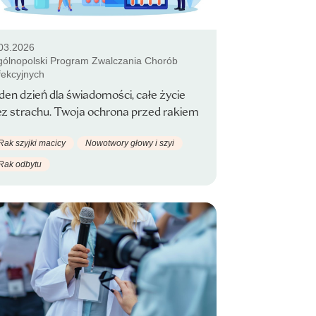
03.2026
ólnopolski Program Zwalczania Chorób
fekcyjnych
den dzień dla świadomości, całe życie
ez strachu. Twoja ochrona przed rakiem
Rak szyjki macicy
Nowotwory głowy i szyi
Rak odbytu