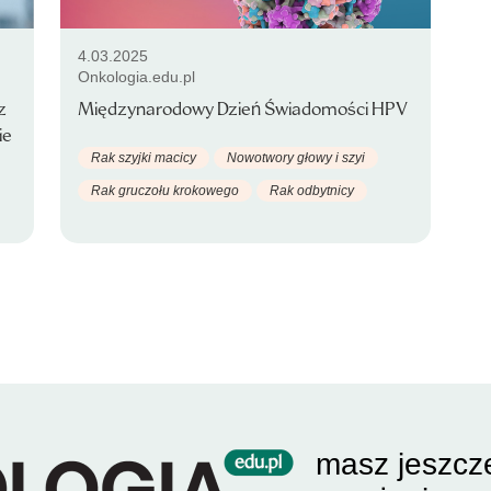
4.03.2025
Onkologia.edu.pl
z
Międzynarodowy Dzień Świadomości HPV
ie
Rak szyjki macicy
Nowotwory głowy i szyi
Rak gruczołu krokowego
Rak odbytnicy
masz jeszcz