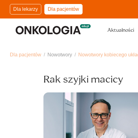
Dla lekarzy
Dla pacjentów
Aktualności
Dla pacjentów
Nowotwory
Nowotwory kobiecego ukła
Rak szyjki macicy