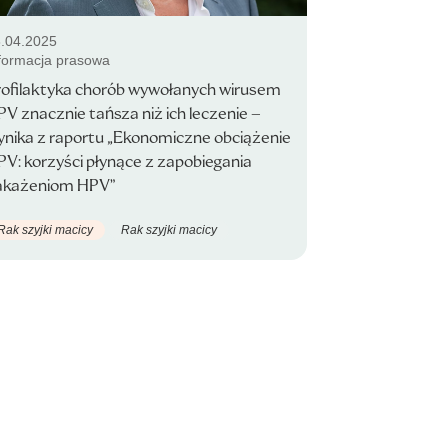
.04.2025
formacja prasowa
rofilaktyka chorób wywołanych wirusem
V znacznie tańsza niż ich leczenie –
ynika z raportu „Ekonomiczne obciążenie
V: korzyści płynące z zapobiegania
akażeniom HPV”
Rak szyjki macicy
Rak szyjki macicy