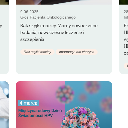
9.06.2025
28
Głos Pacjenta Onkologicznego
In
y
Rak szyjki macicy. Mamy nowoczesne
P
badania, nowoczesne leczenie i
HP
szczepienia
w
HP
Rak szyjki macicy
Informacje dla chorych
z