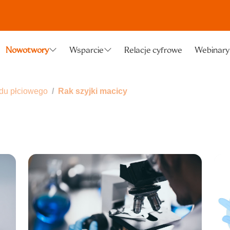
Relacje cyfrowe
Webinary
Nowotwory
Wsparcie
du płciowego
Rak szyjki macicy