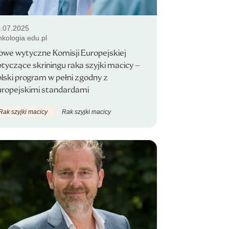
.07.2025
kologia.edu.pl
owe wytyczne Komisji Europejskiej
tyczące skriningu raka szyjki macicy –
lski program w pełni zgodny z
uropejskimi standardami
Rak szyjki macicy
Rak szyjki macicy