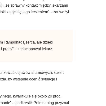
lił, że sprawny kontakt między lekarzami
łoki zająć się jego leczeniem” – zauważył
m i tamponadą serca, ale dzięki
 pracy” – zrelacjonował lekarz.
atelizować objawów alarmowych: kaszlu
ia, by wstępnie ocenić sytuację i
jnego, kwalifikuje się około 20 proc.
nanie” – podkreślił. Pulmonolog przyznał