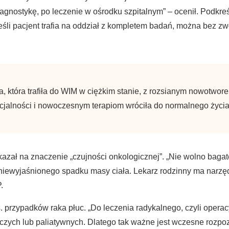
agnostykę, po leczenie w ośrodku szpitalnym” – ocenił. Podkreś
eśli pacjent trafia na oddział z kompletem badań, można bez zw
 która trafiła do WIM w ciężkim stanie, z rozsianym nowotwore
jalności i nowoczesnym terapiom wróciła do normalnego życia i
skazał na znaczenie „czujności onkologicznej”. „Nie wolno bag
 niewyjaśnionego spadku masy ciała. Lekarz rodzinny ma narzędz
.
. przypadków raka płuc. „Do leczenia radykalnego, czyli operacy
ych lub paliatywnych. Dlatego tak ważne jest wczesne rozpoz