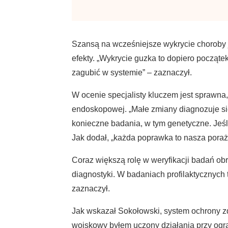
Szansą na wcześniejsze wykrycie choroby j
efekty. „Wykrycie guzka to dopiero począte
zagubić w systemie” – zaznaczył.
W ocenie specjalisty kluczem jest sprawn
endoskopowej. „Małe zmiany diagnozuje się
konieczne badania, w tym genetyczne. Jeśli
Jak dodał, „każda poprawka to nasza porażk
Coraz większą rolę w weryfikacji badań ob
diagnostyki. W badaniach profilaktycznych 
zaznaczył.
Jak wskazał Sokołowski, system ochrony zd
wojskowy byłem uczony działania przy ogr