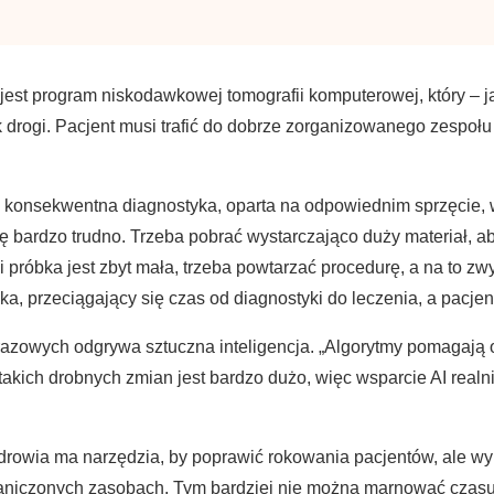
est program niskodawkowej tomografii komputerowej, który – j
k drogi. Pacjent musi trafić do dobrze zorganizowanego zespołu
a, konsekwentna diagnostyka, oparta na odpowiednim sprzęcie
 bardzo trudno. Trzeba pobrać wystarczająco duży materiał, 
 próbka jest zbyt mała, trzeba powtarzać procedurę, a na to zw
a, przeciągający się czas od diagnostyki do leczenia, a pacjen
razowych odgrywa sztuczna inteligencja. „Algorytmy pomagają 
takich drobnych zmian jest bardzo dużo, więc wsparcie AI real
rowia ma narzędzia, by poprawić rokowania pacjentów, ale wyma
aniczonych zasobach. Tym bardziej nie można marnować czasu