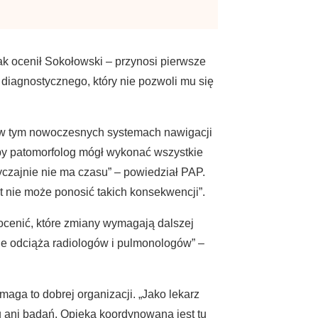
ak ocenił Sokołowski – przynosi pierwsze
 diagnostycznego, który nie pozwoli mu się
, w tym nowoczesnych systemach nawigacji
aby patomorfolog mógł wykonać wszystkie
yczajnie nie ma czasu” – powiedział PAP.
t nie może ponosić takich konsekwencji”.
ocenić, które zmiany wymagają dalszej
nie odciąża radiologów i pulmonologów” –
ga to dobrej organizacji. „Jako lekarz
 ani badań. Opieka koordynowana jest tu