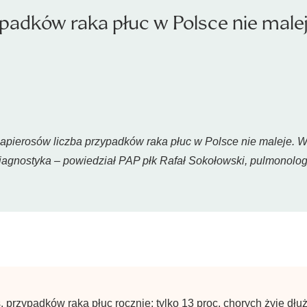
padków raka płuc w Polsce nie male
apierosów liczba przypadków raka płuc w Polsce nie maleje. W
agnostyka – powiedział PAP płk Rafał Sokołowski, pulmonolog z
 przypadków raka płuc rocznie; tylko 13 proc. chorych żyje dłużej