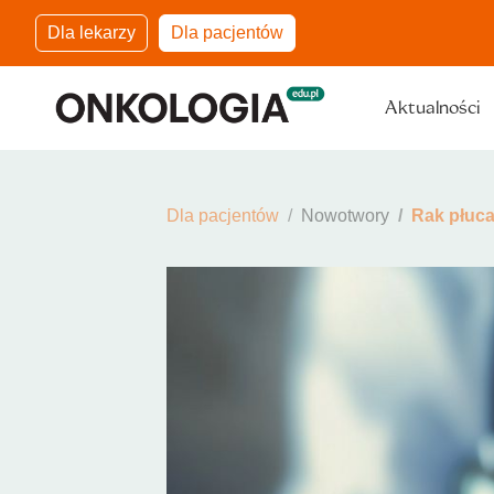
Dla lekarzy
Dla pacjentów
Aktualności
Dla pacjentów
Nowotwory
Rak płuc