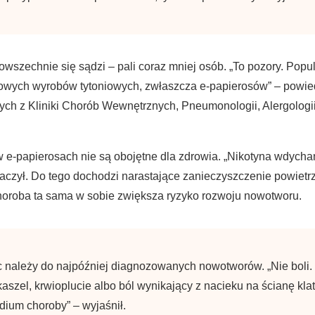
owszechnie się sądzi – pali coraz mniej osób. „To pozory. Pop
nowych wyrobów tytoniowych, zwłaszcza e-papierosów” – powie
ych z Kliniki Chorób Wewnętrznych, Pneumonologii, Alergologii
w e-papierosach nie są obojętne dla zdrowia. „Nikotyna wdych
czył. Do tego dochodzi narastające zanieczyszczenie powietrz
oroba ta sama w sobie zwiększa ryzyko rozwoju nowotworu.
c należy do najpóźniej diagnozowanych nowotworów. „Nie boli. 
aszel, krwioplucie albo ból wynikający z nacieku na ścianę klatk
ium choroby” – wyjaśnił.