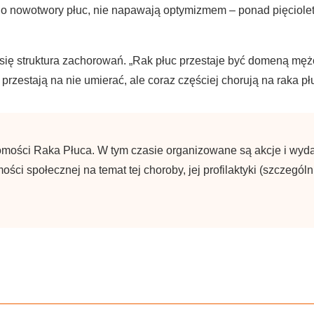
dzi o nowotwory płuc, nie napawają optymizmem – ponad pięciol
się struktura zachorowań. „Rak płuc przestaje być domeną mężc
 przestają na nie umierać, ale coraz częściej chorują na raka pł
mości Raka Płuca. W tym czasie organizowane są akcje i wydar
ści społecznej na temat tej choroby, jej profilaktyki (szczegól