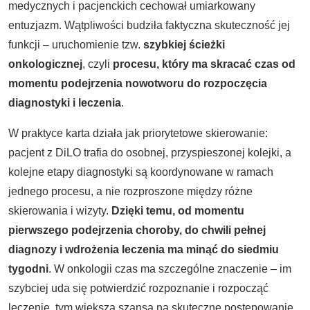
medycznych i pacjenckich cechował umiarkowany
entuzjazm. Wątpliwości budziła faktyczna skuteczność jej
funkcji – uruchomienie tzw.
szybkiej ścieżki
onkologicznej
, czyli
procesu, który ma skracać czas od
momentu podejrzenia nowotworu do rozpoczęcia
diagnostyki i leczenia
.
W praktyce karta działa jak priorytetowe skierowanie:
pacjent z DiLO trafia do osobnej, przyspieszonej kolejki, a
kolejne etapy diagnostyki są koordynowane w ramach
jednego procesu, a nie rozproszone między różne
skierowania i wizyty.
Dzięki temu, od momentu
pierwszego podejrzenia choroby, do chwili pełnej
diagnozy i wdrożenia leczenia ma minąć do siedmiu
tygodni
. W onkologii czas ma szczególne znaczenie – im
szybciej uda się potwierdzić rozpoznanie i rozpocząć
leczenie, tym większa szansa na skuteczne postępowanie.