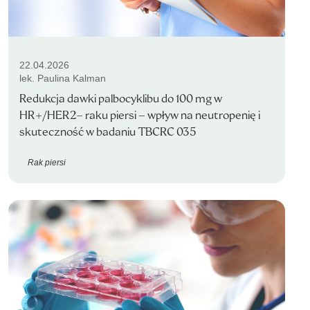
22.04.2026
lek. Paulina Kalman
Redukcja dawki palbocyklibu do 100 mg w
HR+/HER2− raku piersi – wpływ na neutropenię i
skuteczność w badaniu TBCRC 035
Rak piersi