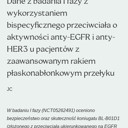
Dane z badania I fazy z
wykorzystaniem
bispecyficznego przeciwciała o
aktywności anty-EGFR i anty-
HER3 u pacjentów z
zaawansowanym rakiem
płaskonabłonkowym przełyku
JC
W badaniu I fazy (NCT05262491) oceniono
bezpieczeństwo oraz skuteczność koniugatu BL-B01D1
(złożonego z przeciwciała ukierunkowanego na EGFR