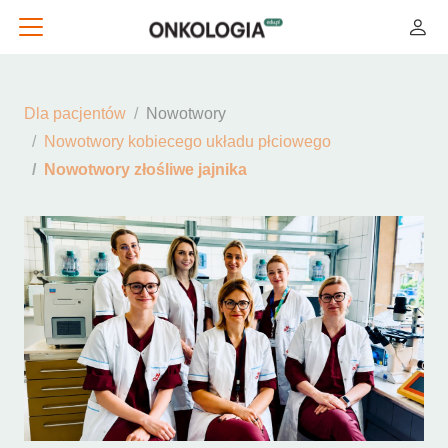
Dla pacjentów
Nowotwory
Nowotwory kobiecego układu płciowego
Nowotwory złośliwe jajnika