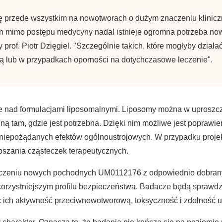
ę przede wszystkim na nowotworach o dużym znaczeniu kliniczny
ych mimo postępu medycyny nadal istnieje ogromna potrzeba now
prof. Piotr Dzięgiel. "Szczególnie takich, które mogłyby działa
 lub w przypadkach oporności na dotychczasowe leczenie".
e nad formulacjami liposomalnymi. Liposomy można w uproszcze
ą tam, gdzie jest potrzebna. Dzięki nim możliwe jest poprawie
e niepożądanych efektów ogólnoustrojowych. W przypadku projek
pszania cząsteczek terapeutycznych.
ączeniu nowych pochodnych UM0112176 z odpowiednio dobrany
 korzystniejszym profilu bezpieczeństwa. Badacze będą sprawd
 ich aktywność przeciwnowotworową, toksyczność i zdolność u