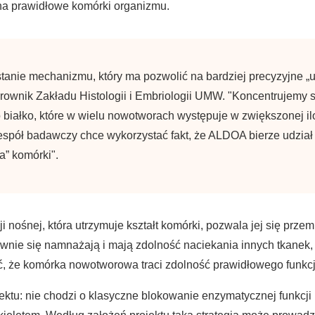
 na prawidłowe komórki organizmu.
tanie mechanizmu, który ma pozwolić na bardziej precyzyjne „u
ierownik Zakładu Histologii i Embriologii UMW. "Koncentrujemy s
białko, które w wielu nowotworach występuje w zwiększonej ilo
pół badawczy chce wykorzystać fakt, że ALDOA bierze udział w 
a” komórki".
 nośnej, która utrzymuje kształt komórki, pozwala jej się przem
nie się namnażają i mają zdolność naciekania innych tkanek, t
, że komórka nowotworowa traci zdolność prawidłowego funkcj
ktu: nie chodzi o klasyczne blokowanie enzymatycznej funkcji b