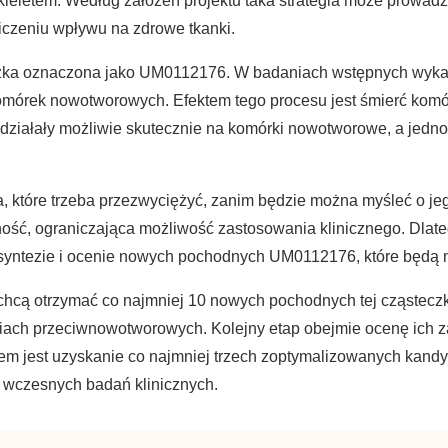
zkieletem. Według założeń projektu taka strategia może prowadz
czeniu wpływu na zdrowe tkanki.
zka oznaczona jako UM0112176. W badaniach wstępnych wykaz
komórek nowotworowych. Efektem tego procesu jest śmierć komór
ą działały możliwie skutecznie na komórki nowotworowe, a jed
, które trzeba przezwyciężyć, zanim będzie można myśleć o je
lność, ograniczająca możliwość zastosowania klinicznego. Dlate
, syntezie i ocenie nowych pochodnych UM0112176, które będą m
ą otrzymać co najmniej 10 nowych pochodnych tej cząsteczki
iach przeciwnowotworowych. Kolejny etap obejmie ocenę ich z
elem jest uzyskanie co najmniej trzech zoptymalizowanych kand
o wczesnych badań klinicznych.