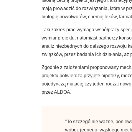
Istotną cechą projektu jest jego translacy
mają prowadzić do rozwiązania, które w prz
biologię nowotworów, chemię leków, farmako
Taki zakres prac wymaga współpracy specj
wymiar projektu, natomiast partnerzy konso
analiz niezbędnych do dalszego rozwoju k
związków, przez badania ich działania, aż
Zgodnie z założeniami proponowany mechani
projektu potwierdzą przyjęte hipotezy, mo
pojedynczą mutację czy jeden rodzaj nowotw
przez ALDOA.
"To szczególnie ważne, poniewa
wobec jednego, wąskiego mecha