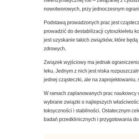
nieenzymatycznej roli – związanej z cytos
nowotworowych, przy jednoczesnym ograni
Podstawą prowadzonych prac jest cząstec
prowadzić do destabilizacji cytoszkieletu 
jest uzyskanie takich związków, które będ
zdrowych.
Związek wyjściowy ma jednak ograniczenia
leku. Jednym z nich jest niska rozpuszcza
jednej cząsteczki, ale na zaprojektowaniu
W ramach zaplanowanych prac naukowcy chc
wybrane związki o najlepszych właściwośc
toksyczności i stabilności. Ostatecznym c
badań przedklinicznych i przygotowania d