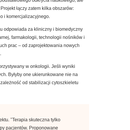
mie podstawowego odkrycia naukowego, ale
 Projekt łączy zatem kilka obszarów:
o i komercjalizacyjnego.
u odpowiada za kliniczny i biomedyczny
nej, farmakologii, technologii nośników i
cuch prac – od zaprojektowania nowych
.
rzystywany w onkologii. Jeśli wyniki
wych. Byłyby one ukierunkowane nie na
ależność od stabilizacji cytoszkieletu
tu. "Terapia skuteczna tylko
upy pacjentów. Proponowane