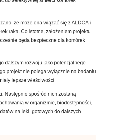
ić do selektywnej śmierci komórek
ano, że może ona wiązać się z ALDOA i
ek raka. Co istotne, założeniem projektu
nocześnie będą bezpieczne dla komórek
go dalszym rozwoju jako potencjalnego
go projekt nie polega wyłącznie na badaniu
iały lepsze właściwości.
. Następnie spośród nich zostaną
achowania w organizmie, biodostępności,
ydatów na leki, gotowych do dalszych