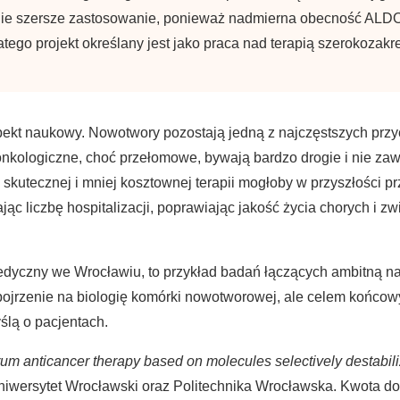
nie szersze zastosowanie, ponieważ nadmierna obecność ALD
tego projekt określany jest jako praca nad terapią szerokozakr
ekt naukowy. Nowotwory pozostają jedną z najczęstszych przyc
onkologiczne, choć przełomowe, bywają bardzo drogie i nie za
kutecznej i mniej kosztownej terapii mogłoby w przyszłości przy
ąc liczbę hospitalizacji, poprawiając jakość życia chorych i 
 Medyczny we Wrocławiu, to przykład badań łączących ambitną 
ojrzenie na biologię komórki nowotworowej, ale celem końcowy
ślą o pacjentach.
um anticancer therapy based on molecules selectively destabiliz
niwersytet Wrocławski oraz Politechnika Wrocławska. Kwota do