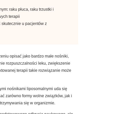
m: raku płuca, raku trzustki i
ych terapii
ć skutecznie u pacjentów z
niu opisać jako bardzo małe nośniki,
nie rozpuszczalności leku, zwiększenie
towanej terapii takie rozwiązanie może
mi nośnikami liposomalnymi uda się
zać zarówno formy wolne związków, jak i
trzymywania się w organizmie.