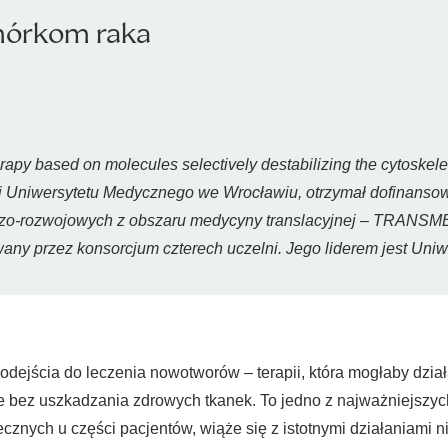
mórkom raka
apy based on molecules selectively destabilizing the cytoskelet
 nauki Uniwersytetu Medycznego we Wrocławiu, otrzymał dofinans
o-rozwojowych z obszaru medycyny translacyjnej – TRANSMED.
wany przez konsorcjum czterech uczelni. Jego liderem jest Un
dejścia do leczenia nowotworów – terapii, która mogłaby dział
 bez uszkadzania zdrowych tkanek. To jedno z najważniejszyc
ecznych u części pacjentów, wiąże się z istotnymi działaniami 