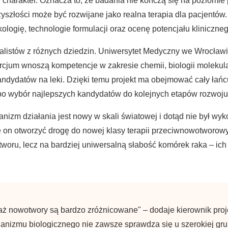
jny charakter. Oznacza to, że badania nie kończą się na pozio
yszłości może być rozwijane jako realna terapia dla pacjentów.
logię, technologie formulacji oraz ocenę potencjału kliniczneg
alistów z różnych dziedzin. Uniwersytet Medyczny we Wrocławi
rcjum wnoszą kompetencje w zakresie chemii, biologii molekular
andydatów na leki. Dzięki temu projekt ma obejmować cały łań
 po wybór najlepszych kandydatów do kolejnych etapów rozwoju
zm działania jest nowy w skali światowej i dotąd nie był wyko
że on otworzyć drogę do nowej klasy terapii przeciwnowotworo
oru, lecz na bardziej uniwersalną słabość komórek raka – ich z
ż nowotwory są bardzo zróżnicowane" – dodaje kierownik projek
nizmu biologicznego nie zawsze sprawdza się u szerokiej gr