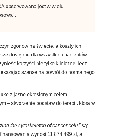
OA obserwowana jest w wielu
esową".
zyn zgonów na świecie, a koszty ich
wsze dostępne dla wszystkich pacjentów.
nieść korzyści nie tylko kliniczne, lecz
zwiększając szanse na powrót do normalnego
naukę z jasno określonym celem
m – stworzenie podstaw do terapii, która w
ing the cytoskeleton of cancer cells”
są:
finansowania wynosi 11 874 499 zł, a