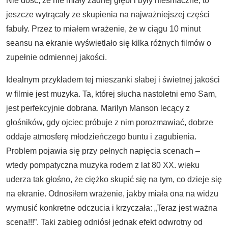
Nie dość, że nie miały żadnej głębi i były niesmaczne, to
jeszcze wytrącały ze skupienia na najważniejszej części
fabuły. Przez to miałem wrażenie, że w ciągu 10 minut
seansu na ekranie wyświetlało się kilka różnych filmów o
zupełnie odmiennej jakości.
Idealnym przykładem tej mieszanki słabej i świetnej jakości
w filmie jest muzyka. Ta, której słucha nastoletni emo Sam,
jest perfekcyjnie dobrana. Marilyn Manson lecący z
głośników, gdy ojciec próbuje z nim porozmawiać, dobrze
oddaje atmosferę młodzieńczego buntu i zagubienia.
Problem pojawia się przy pełnych napięcia scenach –
wtedy pompatyczna muzyka rodem z lat 80 XX. wieku
uderza tak głośno, że ciężko skupić się na tym, co dzieje się
na ekranie. Odnosiłem wrażenie, jakby miała ona na widzu
wymusić konkretne odczucia i krzyczała: „Teraz jest ważna
scena!!!”. Taki zabieg odniósł jednak efekt odwrotny od