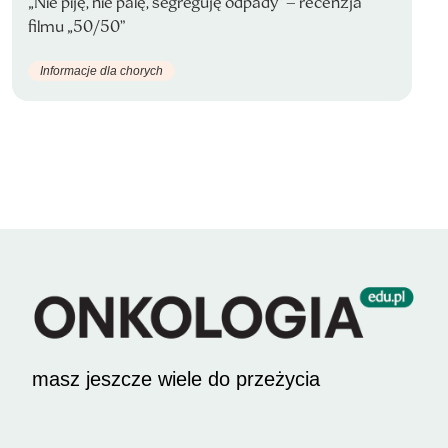
„Nie piję, nie palę, segreguję odpady” – recenzja
filmu „50/50”
Informacje dla chorych
masz jeszcze wiele do przeżycia