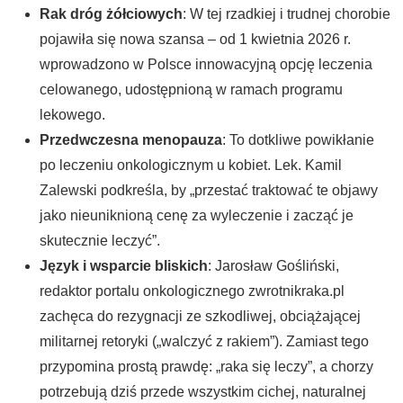
Rak dróg żółciowych
: W tej rzadkiej i trudnej chorobie
pojawiła się nowa szansa – od 1 kwietnia 2026 r.
wprowadzono w Polsce innowacyjną opcję leczenia
celowanego, udostępnioną w ramach programu
lekowego.
Przedwczesna menopauza
: To dotkliwe powikłanie
po leczeniu onkologicznym u kobiet. Lek. Kamil
Zalewski podkreśla, by „przestać traktować te objawy
jako nieuniknioną cenę za wyleczenie i zacząć je
skutecznie leczyć”.
Język i wsparcie bliskich
: Jarosław Gośliński,
redaktor portalu onkologicznego zwrotnikraka.pl
zachęca do rezygnacji ze szkodliwej, obciążającej
militarnej retoryki („walczyć z rakiem”). Zamiast tego
przypomina prostą prawdę: „raka się leczy”, a chorzy
potrzebują dziś przede wszystkim cichej, naturalnej