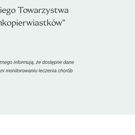
kiego Towarzystwa
onkopierwiastków”
znego informują, że dostępne dane
ani monitorowaniu leczenia chorób