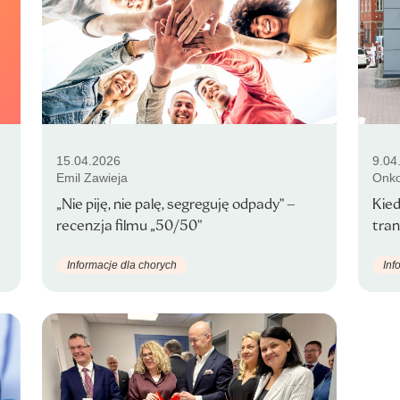
15.04.2026
9.04
Emil Zawieja
Onko
„Nie piję, nie palę, segreguję odpady” –
Kied
recenzja filmu „50/50”
tran
Informacje dla chorych
Inf