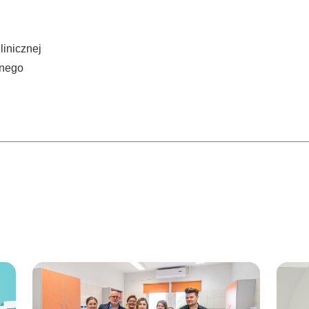
inicznej
znego