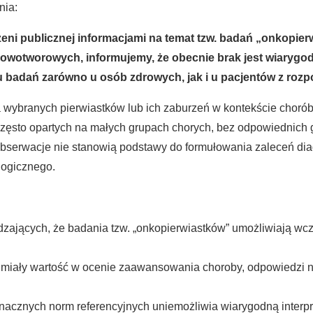
nia:
rzeni publicznej informacjami na temat tzw. badań „onkopi
nowotworowych, informujemy, że obecnie brak jest wiary
 badań zarówno u osób zdrowych, jak i u pacjentów z ro
 wybranych pierwiastków lub ich zaburzeń w kontekście choró
zęsto opartych na małych grupach chorych, bez odpowiednich g
bserwacje nie stanowią podstawy do formułowania zaleceń dia
logicznego.
zających, że badania tzw. „onkopierwiastków” umożliwiają wc
a miały wartość w ocenie zaawansowania choroby, odpowiedzi n
znacznych norm referencyjnych uniemożliwia wiarygodną interp