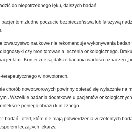
wadzić do niepotrzebnego lęku, dalszych badań
 pacjentom złudne poczucie bezpieczeństwa lub fałszywą nadz
h.
e towarzystwo naukowe nie rekomenduje wykonywania badań tz
u diagnostyki czy monitorowania leczenia onkologicznego. Bra
pacjentami. Konieczne są dalsze badania wartości oznaczeń „o
-terapeutycznego w nowotorach.
nie chorób nowotworowych powinny opierać się wyłącznie na 
ymi. Wszelkie badania dodatkowe u pacjentów onkologicznych 
ontekście pełnego obrazu klinicznego.
 badań i ofert, które nie mają potwierdzenia w rzetelnych ba
espołem leczących lekarzy.