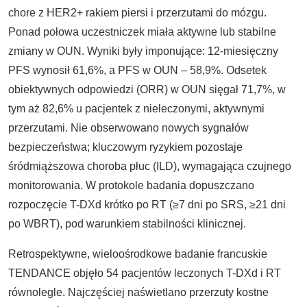
chore z HER2+ rakiem piersi i przerzutami do mózgu.
Ponad połowa uczestniczek miała aktywne lub stabilne
zmiany w OUN. Wyniki były imponujące: 12-miesięczny
PFS wynosił 61,6%, a PFS w OUN – 58,9%. Odsetek
obiektywnych odpowiedzi (ORR) w OUN sięgał 71,7%, w
tym aż 82,6% u pacjentek z nieleczonymi, aktywnymi
przerzutami. Nie obserwowano nowych sygnałów
bezpieczeństwa; kluczowym ryzykiem pozostaje
śródmiąższowa choroba płuc (ILD), wymagająca czujnego
monitorowania. W protokole badania dopuszczano
rozpoczęcie T-DXd krótko po RT (≥7 dni po SRS, ≥21 dni
po WBRT), pod warunkiem stabilności klinicznej.
Retrospektywne, wieloośrodkowe badanie francuskie
TENDANCE objęło 54 pacjentów leczonych T-DXd i RT
równolegle. Najczęściej naświetlano przerzuty kostne