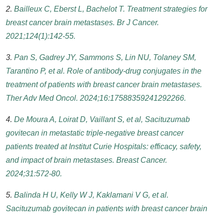
2.
Bailleux C, Eberst L, Bachelot T. Treatment strategies for
breast cancer brain metastases. Br J Cancer.
2021;124(1):142-55.
3.
Pan S, Gadrey JY, Sammons S, Lin NU, Tolaney SM,
Tarantino P, et al. Role of antibody-drug conjugates in the
treatment of patients with breast cancer brain metastases.
Ther Adv Med Oncol. 2024;16:17588359241292266.
4.
De Moura A, Loirat D, Vaillant S, et al, Sacituzumab
govitecan in metastatic triple-negative breast cancer
patients treated at Institut Curie Hospitals: efficacy, safety,
and impact of brain metastases. Breast Cancer.
2024;31:572-80.
5.
Balinda H U, Kelly W J, Kaklamani V G, et al.
Sacituzumab govitecan in patients with breast cancer brain