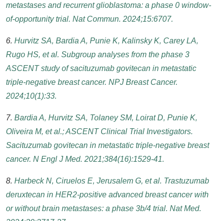
metastases and recurrent glioblastoma: a phase 0 window-
of-opportunity trial. Nat Commun. 2024;15:6707.
6.
Hurvitz SA, Bardia A, Punie K, Kalinsky K, Carey LA,
Rugo HS, et al. Subgroup analyses from the phase 3
ASCENT study of sacituzumab govitecan in metastatic
triple-negative breast cancer. NPJ Breast Cancer.
2024;10(1):33.
7.
Bardia A, Hurvitz SA, Tolaney SM, Loirat D, Punie K,
Oliveira M, et al.; ASCENT Clinical Trial Investigators.
Sacituzumab govitecan in metastatic triple-negative breast
cancer. N Engl J Med. 2021;384(16):1529-41.
8.
Harbeck N, Ciruelos E, Jerusalem G, et al. Trastuzumab
deruxtecan in HER2-positive advanced breast cancer with
or without brain metastases: a phase 3b/4 trial. Nat Med.