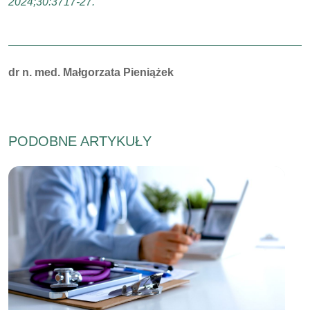
2024;30:3717-27.
Autorzy:
dr n. med. Małgorzata Pieniążek
PODOBNE ARTYKUŁY