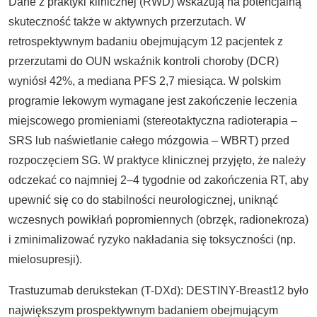
Dane z praktyki klinicznej (RWD) wskazują na potencjalną
skuteczność także w aktywnych przerzutach. W
retrospektywnym badaniu obejmującym 12 pacjentek z
przerzutami do OUN wskaźnik kontroli choroby (DCR)
wyniósł 42%, a mediana PFS 2,7 miesiąca. W polskim
programie lekowym wymagane jest zakończenie leczenia
miejscowego promieniami (stereotaktyczna radioterapia –
SRS lub naświetlanie całego mózgowia – WBRT) przed
rozpoczęciem SG. W praktyce klinicznej przyjęto, że należy
odczekać co najmniej 2–4 tygodnie od zakończenia RT, aby
upewnić się co do stabilności neurologicznej, uniknąć
wczesnych powikłań popromiennych (obrzęk, radionekroza)
i zminimalizować ryzyko nakładania się toksyczności (np.
mielosupresji).
Trastuzumab derukstekan (T-DXd): DESTINY-Breast12 było
największym prospektywnym badaniem obejmującym