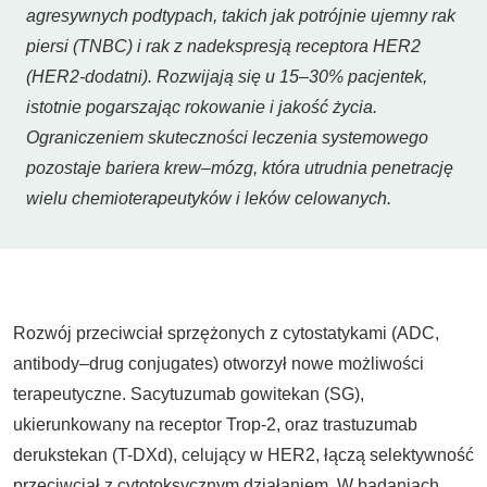
agresywnych podtypach, takich jak potrójnie ujemny rak
piersi (TNBC) i rak z nadekspresją receptora HER2
(HER2-dodatni). Rozwijają się u 15–30% pacjentek,
istotnie pogarszając rokowanie i jakość życia.
Ograniczeniem skuteczności leczenia systemowego
pozostaje bariera krew–mózg, która utrudnia penetrację
wielu chemioterapeutyków i leków celowanych.
Rozwój przeciwciał sprzężonych z cytostatykami (ADC,
antibody–drug conjugates) otworzył nowe możliwości
terapeutyczne. Sacytuzumab gowitekan (SG),
ukierunkowany na receptor Trop-2, oraz trastuzumab
derukstekan (T-DXd), celujący w HER2, łączą selektywność
przeciwciał z cytotoksycznym działaniem. W badaniach