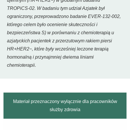
ujemnym (HR+HER2−) w globalnym badaniu
TROPiCS-02. W badaniu tym udział Azjatek był
ograniczony, przeprowadzono badanie EVER-132-002,
którego celem było ocenienie skuteczności i
bezpieczeństwa S) w porównaniu z chemioterapią u
azjatyckich pacjentek z przerzutowym rakiem piersi
HR+HER2−, które były wcześniej leczone terapią
hormonalną i przynajmniej dwiema liniami
chemioterapii.
Materiał przeznaczony wyłącznie dla pracowników
służby zdrowia