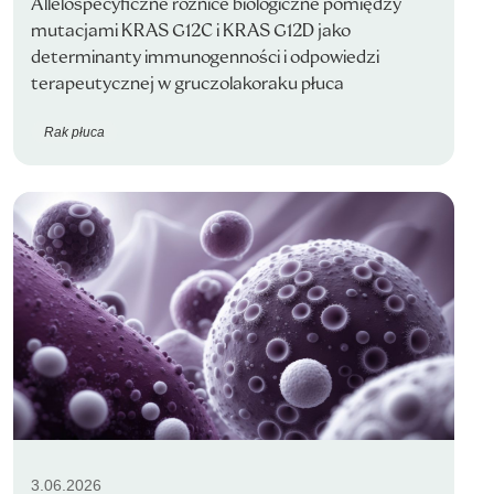
Allelospecyficzne różnice biologiczne pomiędzy
mutacjami KRAS G12C i KRAS G12D jako
determinanty immunogenności i odpowiedzi
terapeutycznej w gruczolakoraku płuca
Rak płuca
3.06.2026