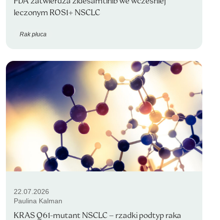
FDA zatwierdza zidesamtinib we wcześniej
leczonym ROS1+ NSCLC
Rak płuca
22.07.2026
Paulina Kalman
KRAS Q61-mutant NSCLC – rzadki podtyp raka