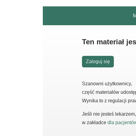
M
Ten materiał j
Zaloguj się
Szanowni użytkownicy,
część materiałów udostę
Wynika to z regulacji pr
Jeśli nie jesteś lekarze
w zakładce
dla pacjentó