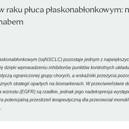
w raku płuca płaskonabłonkowym: n
amabem
łaskonabłonkowym (sqNSCLC) pozostaje jednym z największyc
się dzięki wprowadzeniu inhibitorów punktów kontrolnych ukła
otyczą ograniczonej grupy chorych, a wskaźniki przeżycia poz
ych strategii opartych na biomarkerach. W przeciwieństwie d
 wzrostu (EGFR) są rzadkie, jednak jego nadekspresja występu
era potencjalną przestrzeń terapeutyczną dla przeciwciał mono
.