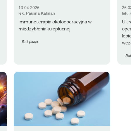
13.04.2026
26.0
lek. Paulina Kalman
lek.
Immunoterapia okołooperacyjna w
Ult
międzybłoniaku opłucnej
ope
lepi
Rak płuca
wcz
Rak