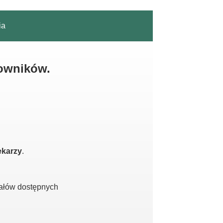
ia
kowników.
ekarzy
.
iałów dostępnych