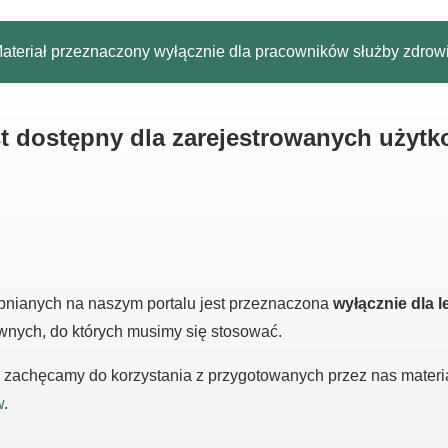
ateriał przeznaczony wyłącznie dla pracowników służby zdrow
est dostępny dla zarejestrowanych użyt
pnianych na naszym portalu jest przeznaczona
wyłącznie dla l
awnych, do których musimy się stosować.
m, zachęcamy do korzystania z przygotowanych przez nas mater
w
.