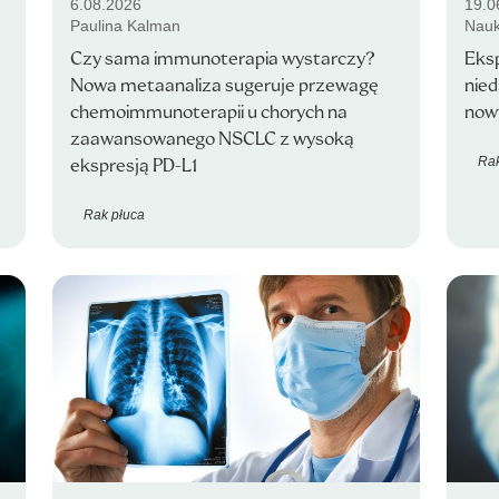
6.08.2026
19.0
Paulina Kalman
Nauk
Czy sama immunoterapia wystarczy?
Eksp
Nowa metaanaliza sugeruje przewagę
nie
chemoimmunoterapii u chorych na
now
zaawansowanego NSCLC z wysoką
Rak
ekspresją PD-L1
Rak płuca