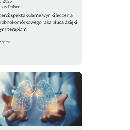
6.2026
a w Polsce
erci: spektakularne wyniki leczenia
drobnokomórkowego raka płuca dzięki
ym terapiom
 płuca