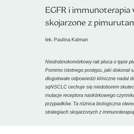
EGFR i immunoterapia 
skojarzone z pimurut
lek. Paulina Kalman
Niedrobnokomórkowy rak płuca o typie p
Pomimo istotnego postępu, jaki dokonał 
długotrwałe odpowiedzi kliniczne nadal d
sqNSCLC cechuje się niedoborem skuteczn
mutacje receptora naskórkowego czynnika
przypadków. Ta różnica biologiczna otwi
strategiach skojarzonych z immunoterapią