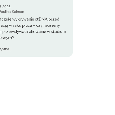
3.2026
 Paulina Kalman
raczułe wykrywanie ctDNA przed
racją w raku płuca – czy możemy
ej przewidywać rokowanie w stadium
esnym?
 płuca