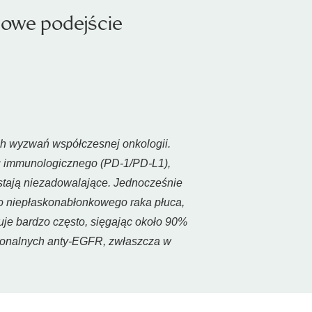
owe podejście
h wyzwań współczesnej onkologii.
du immunologicznego (PD-1/PD-L1),
ostają niezadowalające. Jednocześnie
o niepłaskonabłonkowego raka płuca,
je bardzo często, sięgając około 90%
klonalnych anty-EGFR, zwłaszcza w