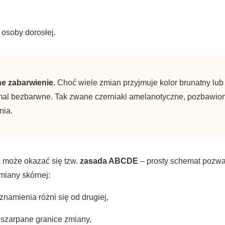
 osoby dorosłej.
e zabarwienie.
Choć wiele zmian przyjmuje kolor brunatny lub
mal bezbarwne. Tak zwane czerniaki amelanotyczne, pozbawio
nia.
może okazać się tzw.
zasada ABCDE
– prosty schemat pozwal
miany skórnej:
namienia różni się od drugiej,
oszarpane granice zmiany,