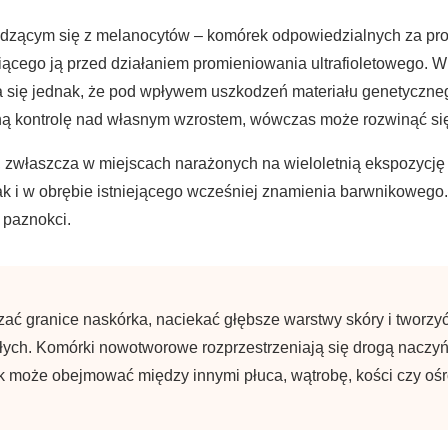
dzącym się z melanocytów – komórek odpowiedzialnych za pro
niącego ją przed działaniem promieniowania ultrafioletowego.
 się jednak, że pod wpływem uszkodzeń materiału genetycznego
zną kontrolę nad własnym wzrostem, wówczas może rozwinąć się
, zwłaszcza w miejscach narażonych na wieloletnią ekspozycję
ak i w obrębie istniejącego wcześniej znamienia barwnikowego.
 paznokci.
ć granice naskórka, naciekać głębsze warstwy skóry i tworzy
ych. Komórki nowotworowe rozprzestrzeniają się drogą naczyń 
 może obejmować między innymi płuca, wątrobę, kości czy oś