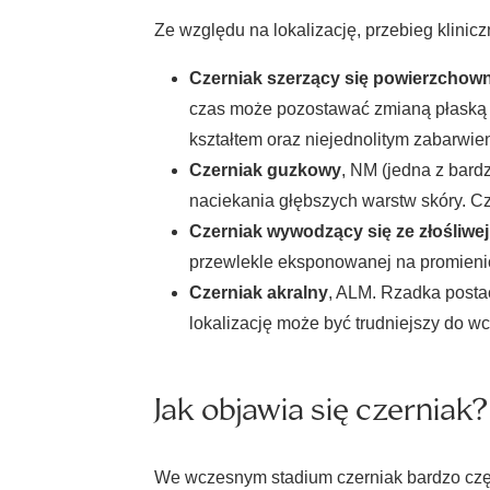
Ze względu na lokalizację, przebieg klinic
Czerniak szerzący się powierzchown
czas może pozostawać zmianą płaską l
kształtem oraz niejednolitym zabarwie
Czerniak guzkowy
, NM (jedna z bard
naciekania głębszych warstw skóry. C
Czerniak wywodzący się ze złośliwe
przewlekle eksponowanej na promieniow
Czerniak akralny
, ALM. Rzadka posta
lokalizację może być trudniejszy do 
Jak objawia się czerniak?
We wczesnym stadium czerniak bardzo częs