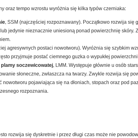
zny oraz tempo wzrostu wyróżnia się kilka typów czerniaka:
ie
, SSM (najczęściej rozpoznawany). Początkowo rozwija się g
ub jedynie nieznacznie uniesioną ponad powierzchnię skóry. Z
niem.
ziej agresywnych postaci nowotworu). Wyróżnia się szybkim wz
zęsto przyjmuje postać ciemnego guzka o wypukłej powierzchni
j plamy soczewicowatej
, LMM. Występuje głównie u osób stars
anie słoneczne, zwłaszcza na twarzy. Zwykle rozwija się powol
ć nowotworu pojawiająca się na dłoniach, stopach oraz pod pa
wczesnego rozpoznania.
to rozwija się dyskretnie i przez długi czas może nie powodo