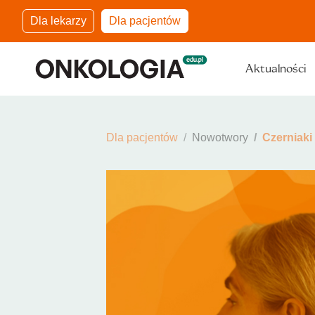
Dla lekarzy
Dla pacjentów
Aktualności
Dla pacjentów
Nowotwory
Czerniaki