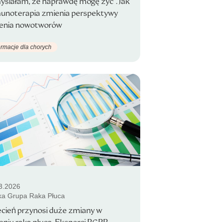
ślałam, że naprawdę mogę żyć”. Jak
unoterapia zmienia perspektywy
zenia nowotworów
ormacje dla chorych
3.2026
ka Grupa Raka Płuca
cień przynosi duże zmiany w