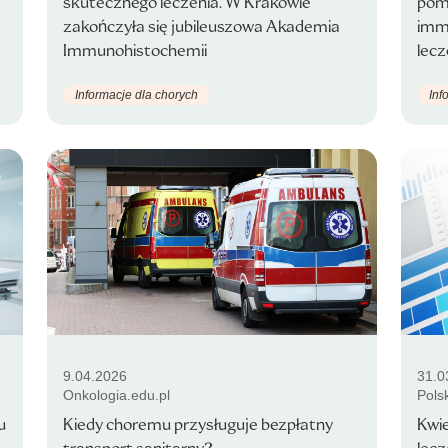
skutecznego leczenia. W Krakowie
pomy
zakończyła się jubileuszowa Akademia
imm
Immunohistochemii
lec
Informacje dla chorych
Inf
9.04.2026
31.0
Onkologia.edu.pl
Pols
u
Kiedy choremu przysługuje bezpłatny
Kwie