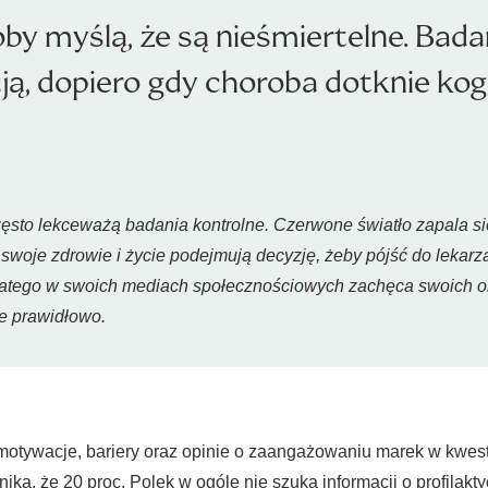
by myślą, że są nieśmiertelne. Bada
, dopiero gdy choroba dotknie kogo
zęsto lekceważą badania kontrolne. Czerwone światło zapala si
 swoje zdrowie i życie podejmują decyzję, żeby pójść do lekarza
i dlatego w swoich mediach społecznościowych zachęca swoich 
je prawidłowo.
i – motywacje, bariery oraz opinie o zaangażowaniu marek w kwe
ka, że 20 proc. Polek w ogóle nie szuka informacji o profilakt