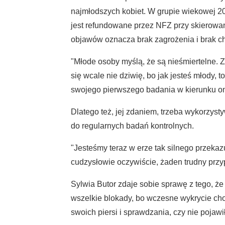
najmłodszych kobiet. W grupie wiekowej 20
jest refundowane przez NFZ przy skierowan
objawów oznacza brak zagrożenia i brak c
"Młode osoby myślą, że są nieśmiertelne. Zr
się wcale nie dziwię, bo jak jesteś młody, 
swojego pierwszego badania w kierunku onk
Dlatego też, jej zdaniem, trzeba wykorzyst
do regularnych badań kontrolnych.
"Jesteśmy teraz w erze tak silnego przeka
cudzysłowie oczywiście, żaden trudny przy
Sylwia Butor zdaje sobie sprawę z tego, ż
wszelkie blokady, bo wczesne wykrycie ch
swoich piersi i sprawdzania, czy nie pojawi