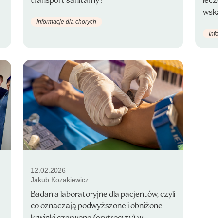
transport sanitarny?
lecz
wska
Informacje dla chorych
Inf
12.02.2026
Jakub Kozakiewicz
Badania laboratoryjne dla pacjentów, czyli
co oznaczają podwyższone i obniżone
krwinki czerwone (erytrocyty) w