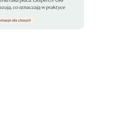
eniu raka płuca. Eksperci PGRP
zują, co oznaczają w praktyce
ormacje dla chorych