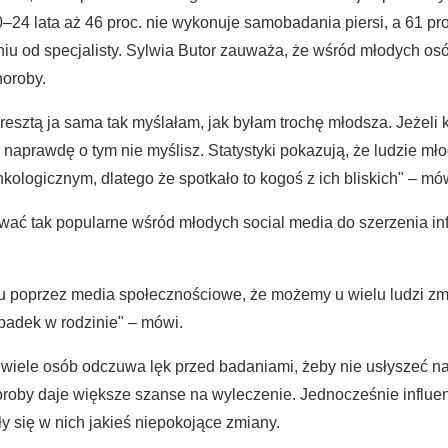
–24 lata aż 46 proc. nie wykonuje samobadania piersi, a 61 pr
iu od specjalisty. Sylwia Butor zauważa, że wśród młodych osó
horoby.
esztą ja sama tak myślałam, jak byłam trochę młodsza. Jeżeli kt
to naprawdę o tym nie myślisz. Statystyki pokazują, że ludzie mł
ologicznym, dlatego że spotkało to kogoś z ich bliskich" – mó
ywać tak popularne wśród młodych social media do szerzenia info
zu poprzez media społecznościowe, że możemy u wielu ludzi zmie
padek w rodzinie" – mówi.
e wiele osób odczuwa lęk przed badaniami, żeby nie usłyszeć n
oroby daje większe szanse na wyleczenie. Jednocześnie influ
ły się w nich jakieś niepokojące zmiany.