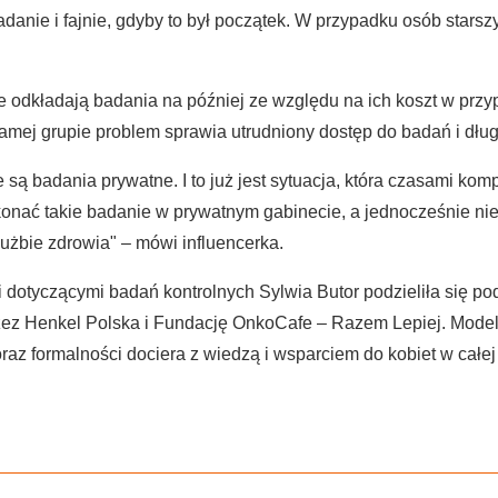
nie i fajnie, gdyby to był początek. W przypadku osób starszy
e odkładają badania na później ze względu na ich koszt w przyp
samej grupie problem sprawia utrudniony dostęp do badań i dług
e są badania prywatne. I to już jest sytuacja, która czasami komp
onać takie badanie w prywatnym gabinecie, a jednocześnie nie
użbie zdrowia" – mówi influencerka.
 dotyczącymi badań kontrolnych Sylwia Butor podzieliła się 
rzez Henkel Polska i Fundację OnkoCafe – Razem Lepiej. Model
oraz formalności dociera z wiedzą i wsparciem do kobiet w całej