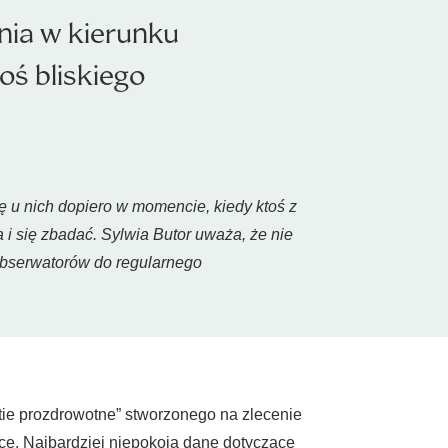
nia w kierunku
ś bliskiego
ę u nich dopiero w momencie, kiedy ktoś z
 i się zbadać. Sylwia Butor uważa, że nie
obserwatorów do regularnego
stie prozdrowotne” stworzonego na zlecenie
yce. Najbardziej niepokoją dane dotyczące