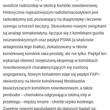
swoiście radioizotop w okolicę komórki nowotworowej.
Historycznie najważniejszym radiofarmaceutykiem jest
radioaktywny jod, pozwalający na diagnostykę i leczenie
szeregu schorzeń tarczycy. Stosunkowo nowymi związkami
są analogi somatostatyny, łączące się z komórkami guzów
neuroendokrynnych oraz peptyd PSMA (a właściwie
antagonista tego białka), zlokalizowany w błonie
komórkowej komórek raka prostaty, ale nie tylko. Peptyd ten
wykazuje również zwiększoną ekspresję w komórkach
nowotworowych charakteryzujących się nasiloną
angiogenezą. Nowym bohaterem staje się peptyd FAPI -
stwierdzany na błonie komórkowej fibroblastów
towarzyszących komórkom nowotworowym, a także
pentixafor – chemokina odgrywająca istotną rolę w
przebiegu - między innymi - chorób szpiku kostnego.
Zupełnie nowymi kandydatami do dalszych badań są: