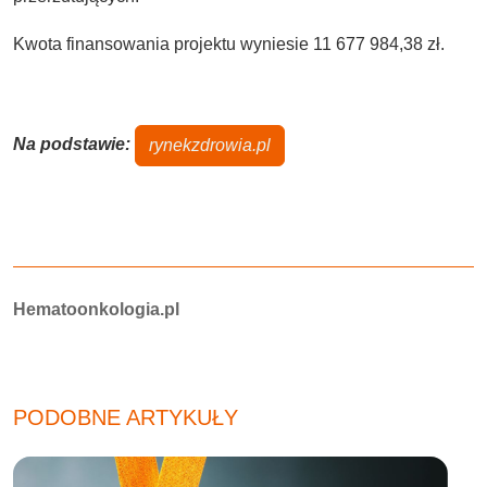
Kwota finansowania projektu wyniesie 11 677 984,38 zł.
Na podstawie:
rynekzdrowia.pl
Autorzy:
Hematoonkologia.pl
PODOBNE ARTYKUŁY