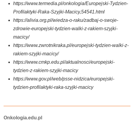
https://www.termedia.pl/onkologia/Europejski-Tydzien-
Profilaktyki-Raka-Szyjki-Macicy,54541.html
https://alivia.org.pl/wiedza-o-raku/zadbaj-o-swoje-
zdrowie-europejski-tydzien-walki-z-rakiem-szyjki-
macicy/
https://www.zwrotnikraka.pl/europejski-tydzien-walki-z-
rakiem-szyjki-macicy/
https://www.cmkp.edu.pl/aktualnosci/europejski-
tydzien-z-rakiem-szyjki-macicy
https://www.gov.pl/web/psse-nidzica/europejski-
tydzien-profilaktyki-raka-szyjki-macicy
Autorzy:
Onkologia.edu.pl