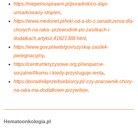
https://niepelnosprawni.pl/poradnik/co-daje-
umiarkowany-stopien
,
https://www.medonet.pl/leki-od-a-do-z,swiadczenia-dla-
chorych-na-raka--przewodnik-po-zasilkach-i-
dodatkach,artykul,41821388.html
,
https://www.gov.pl/web/gov/uzyskaj-zasilek-
pielegnacyjny
,
https://centrumkryzysowe.org.pl/wsparcie-
socjalne/#komu-i-kiedy-przysluguje-renta
,
https://poradnikprzedsiebiorcy.pl/-czy-pracownik-chory-
na-raka-ma-dodatkowe-przywileje
.
Autorzy:
Hematoonkologia.pl