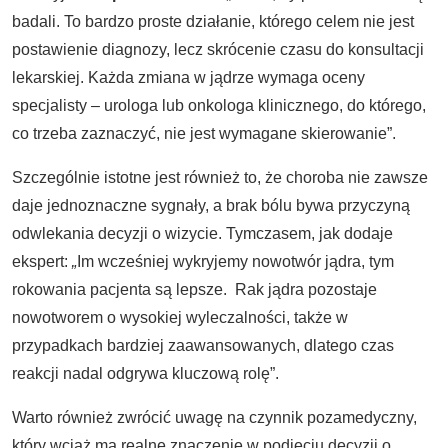
badali. To bardzo proste działanie, którego celem nie jest
postawienie diagnozy, lecz skrócenie czasu do konsultacji
lekarskiej. Każda zmiana w jądrze wymaga oceny
specjalisty – urologa lub onkologa klinicznego, do którego,
co trzeba zaznaczyć, nie jest wymagane skierowanie”.
Szczególnie istotne jest również to, że choroba nie zawsze
daje jednoznaczne sygnały, a brak bólu bywa przyczyną
odwlekania decyzji o wizycie. Tymczasem, jak dodaje
ekspert:
„
Im wcześniej wykryjemy nowotwór jądra, tym
rokowania pacjenta są lepsze. Rak jądra pozostaje
nowotworem o wysokiej wyleczalności, także w
przypadkach bardziej zaawansowanych, dlatego czas
reakcji nadal odgrywa kluczową rolę”.
Warto również zwrócić uwagę na czynnik pozamedyczny,
który wciąż ma realne znaczenie w podjęciu decyzji o