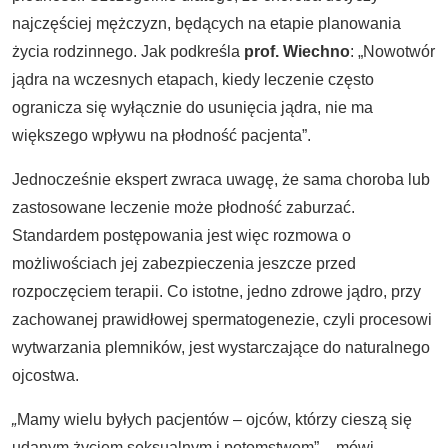
najczęściej mężczyzn, będących na etapie planowania
życia rodzinnego. Jak podkreśla
prof. Wiechno
: „Nowotwór
jądra na wczesnych etapach, kiedy leczenie często
ogranicza się wyłącznie do usunięcia jądra, nie ma
większego wpływu na płodność pacjenta”.
Jednocześnie ekspert zwraca uwagę, że sama choroba lub
zastosowane leczenie może płodność zaburzać.
Standardem postępowania jest więc rozmowa o
możliwościach jej zabezpieczenia jeszcze przed
rozpoczęciem terapii. Co istotne, jedno zdrowe jądro, przy
zachowanej prawidłowej spermatogenezie, czyli procesowi
wytwarzania plemników, jest wystarczające do naturalnego
ojcostwa.
„
Mamy wielu byłych pacjentów – ojców, którzy cieszą się
udanym życiem seksualnym i potomstwem”
–
mówi