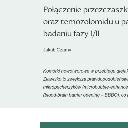
Połączenie przezczaszk
oraz temozolomidu u pa
badaniu fazy I/II
Jakub Czarny
Komórki nowotworowe w przebiegu glejakó
Zjawisko to zwiększa prawdopodobieństw
mikropęcherzyków (microbubble-enhanced 
(blood-brain barrier opening – BBBO), c