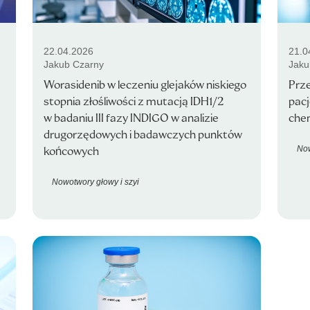
22.04.2026
21.0
Jakub Czarny
Jaku
Worasidenib w leczeniu glejaków niskiego
Prze
stopnia złośliwości z mutacją IDH1/2
pacj
w badaniu III fazy INDIGO w analizie
che
drugorzędowych i badawczych punktów
Now
końcowych
Nowotwory głowy i szyi