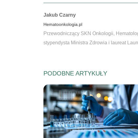
Autorzy:
Jakub Czarny
Hematoonkologia.pl
Przewodniczący SKN Onkologii, Hematologii
stypendysta Ministra Zdrowia i laureat La
PODOBNE ARTYKUŁY