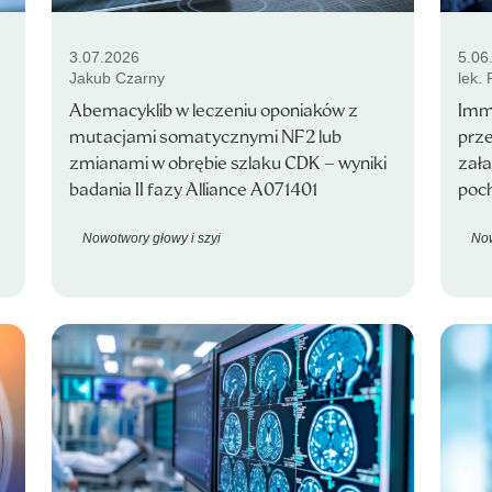
3.07.2026
5.06
Jakub Czarny
lek.
Abemacyklib w leczeniu oponiaków z
Imm
mutacjami somatycznymi NF2 lub
prz
zmianami w obrębie szlaku CDK – wyniki
zał
badania II fazy Alliance A071401
poch
Nowotwory głowy i szyi
Now