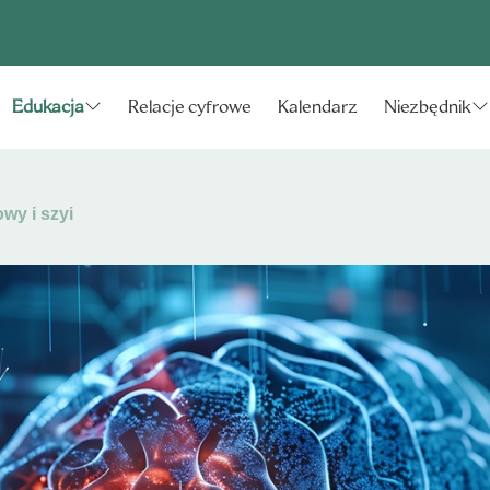
Relacje cyfrowe
Kalendarz
Edukacja
Niezbędnik
wy i szyi