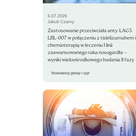
6.07.2026
Jakub Czarny
Zastosowanie przeciwciała anty-LAG3
LBL-007 w połączeniu z tislelizumabem i
chemioterapią w leczeniu I linii
zaawansowanego raka nosogardła –
wyniki wieloośrodkowego badania II fazy
Nowotwory głowy i szyi