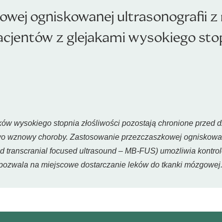
owej ogniskowanej ultrasonografii 
cjentów z glejakami wysokiego stop
w wysokiego stopnia złośliwości pozostają chronione przed d
o wznowy choroby. Zastosowanie przezczaszkowej ogniskowane
transcranial focused ultrasound – MB-FUS) umożliwia kontro
o pozwala na miejscowe dostarczanie leków do tkanki mózgowej