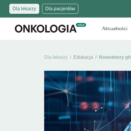
Dla lekarzy
Dla pacjentów
Aktualności
Dla lekarzy
Edukacja
Nowotwory gło