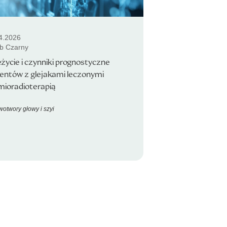
4.2026
b Czarny
życie i czynniki prognostyczne
entów z glejakami leczonymi
mioradioterapią
otwory głowy i szyi