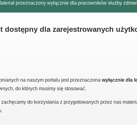
ateriał przeznaczony wyłącznie dla pracowników służby zdrow
est dostępny dla zarejestrowanych użyt
pnianych na naszym portalu jest przeznaczona
wyłącznie dla l
awnych, do których musimy się stosować.
m, zachęcamy do korzystania z przygotowanych przez nas mater
w
.