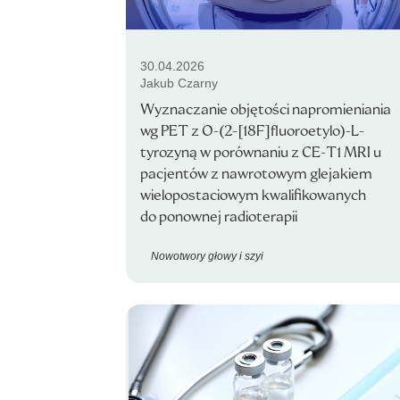
30.04.2026
Jakub Czarny
Wyznaczanie objętości napromieniania
wg PET z O-(2-[18F]fluoroetylo)-L-
tyrozyną w porównaniu z CE-T1 MRI u
pacjentów z nawrotowym glejakiem
wielopostaciowym kwalifikowanych
do ponownej radioterapii
Nowotwory głowy i szyi