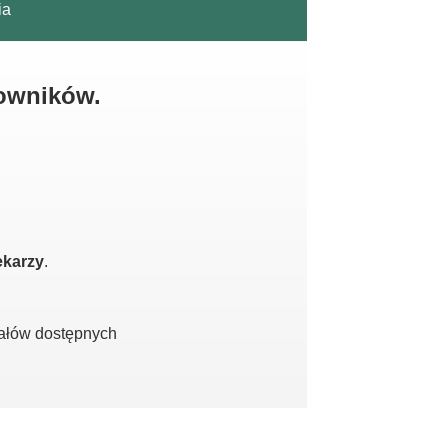
ia
kowników.
ekarzy
.
iałów dostępnych