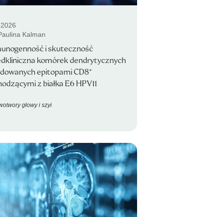
.2026
 Paulina Kalman
unogenność i skuteczność
edkliniczna komórek dendrytycznych
adowanych epitopami CD8⁺
odzącymi z białka E6 HPV11
otwory głowy i szyi