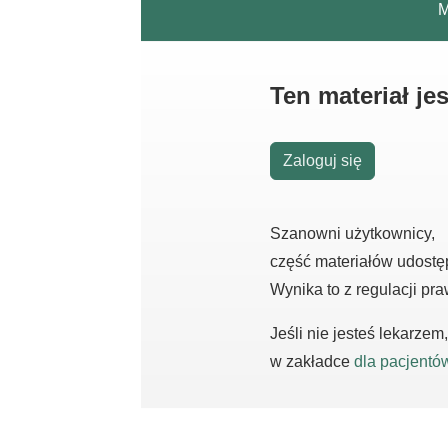
M
Ten materiał j
Zaloguj się
Szanowni użytkownicy,
część materiałów udostę
Wynika to z regulacji pr
Jeśli nie jesteś lekarze
w zakładce
dla pacjentó