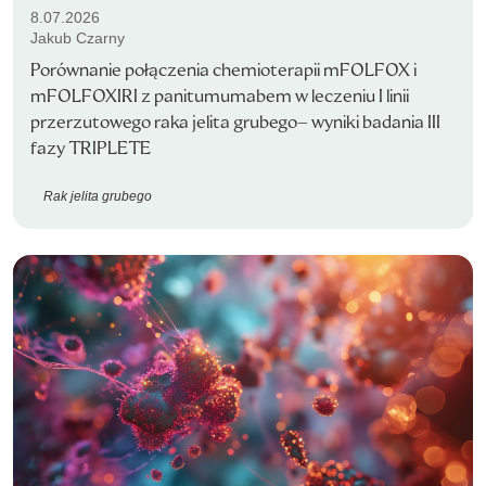
8.07.2026
Jakub Czarny
Porównanie połączenia chemioterapii mFOLFOX i
mFOLFOXIRI z panitumumabem w leczeniu I linii
przerzutowego raka jelita grubego– wyniki badania III
fazy TRIPLETE
Rak jelita grubego