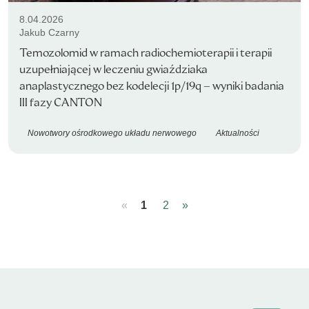
8.04.2026
Jakub Czarny
Temozolomid w ramach radiochemioterapii i terapii
uzupełniającej w leczeniu gwiaździaka
anaplastycznego bez kodelecji 1p/19q – wyniki badania
III fazy CANTON
Nowotwory ośrodkowego układu nerwowego
Aktualności
«
1
2
»