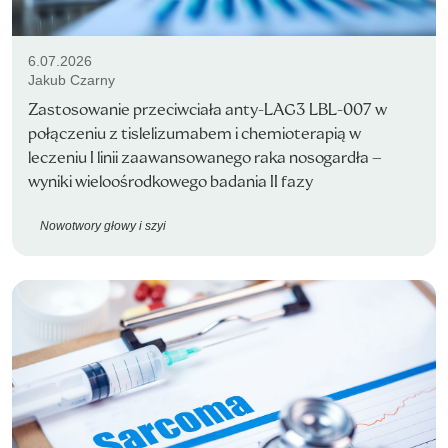
6.07.2026
Jakub Czarny
Zastosowanie przeciwciała anty-LAG3 LBL-007 w
połączeniu z tislelizumabem i chemioterapią w
leczeniu I linii zaawansowanego raka nosogardła –
wyniki wieloośrodkowego badania II fazy
Nowotwory głowy i szyi