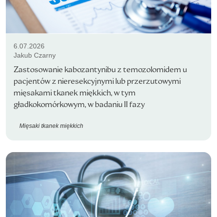
6.07.2026
Jakub Czarny
Zastosowanie kabozantynibu z temozolomidem u
pacjentów z nieresekcyjnymi lub przerzutowymi
mięsakami tkanek miękkich, w tym
gładkokomórkowym, w badaniu II fazy
Mięsaki tkanek miękkich