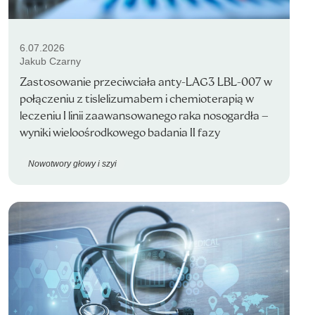
6.07.2026
Jakub Czarny
Zastosowanie przeciwciała anty-LAG3 LBL-007 w
połączeniu z tislelizumabem i chemioterapią w
leczeniu I linii zaawansowanego raka nosogardła –
wyniki wieloośrodkowego badania II fazy
Nowotwory głowy i szyi