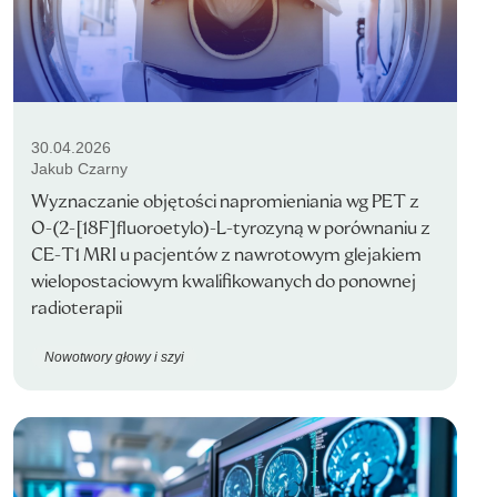
30.04.2026
Jakub Czarny
Wyznaczanie objętości napromieniania wg PET z
O-(2-[18F]fluoroetylo)-L-tyrozyną w porównaniu z
CE-T1 MRI u pacjentów z nawrotowym glejakiem
wielopostaciowym kwalifikowanych do ponownej
radioterapii
Nowotwory głowy i szyi