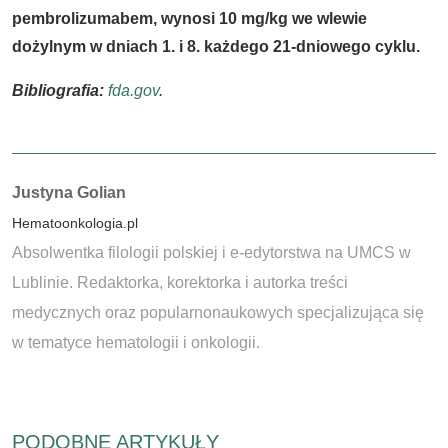
pembrolizumabem, wynosi 10 mg/kg we wlewie
dożylnym w dniach 1. i 8. każdego 21-dniowego cyklu.
Bibliografia:
fda.gov
.
Autorzy:
Justyna Golian
Hematoonkologia.pl
Absolwentka filologii polskiej i e-edytorstwa na UMCS w
Lublinie. Redaktorka, korektorka i autorka treści
medycznych oraz popularnonaukowych specjalizująca się
w tematyce hematologii i onkologii.
PODOBNE ARTYKUŁY