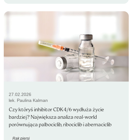
27.02.2026
lek. Paulina Kalman
Czy któryś inhibitor CDK4/6 wydłuża życie
bardziej? Największa analiza real-world
porównująca palbociclib, ribociclib i abemaciclib
Rak piersi