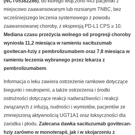
(NCT05382286)
, do którego włączono 443 pacjentki z
miejscowo zaawansowanym lub rozsianym TNBC, bez
wcześniejszego leczenia systemowego z powodu
zaawansowanej choroby, z ekspresją PD-L1 CPS ≥ 10.
Mediana czasu przeżycia wolnego od progresji choroby
wyniosła 11,2 miesiąca w ramieniu sacituzumab
govitecan-hziy z pembrolizumabem oraz 7,8 miesiąca w
ramieniu leczenia wybranego przez lekarza z
pembrolizumabem
.
Informacja o leku zawiera ostrzeżenie ramkowe dotyczące
biegunki i neutropenii, a także ostrzeżenia i środki
ostrożności dotyczące reakcji nadwrażliwości i reakcji
związanych z infuzją, nudności i wymiotów, pacjentów ze
zmniejszoną aktywnością UGT1A1 oraz toksyczności dla
zarodka i płodu.
Zalecana dawka sacituzumab govitecan-
hziy zarówno w monoterapii, jak i w skojarzeniu z