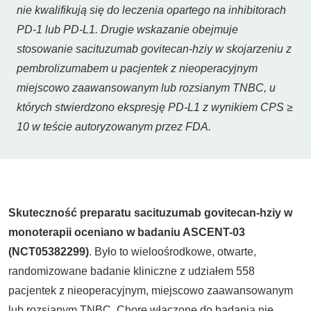
nie kwalifikują się do leczenia opartego na inhibitorach
PD-1 lub PD-L1. Drugie wskazanie obejmuje
stosowanie sacituzumab govitecan-hziy w skojarzeniu z
pembrolizumabem u pacjentek z nieoperacyjnym
miejscowo zaawansowanym lub rozsianym TNBC, u
których stwierdzono ekspresję PD-L1 z wynikiem CPS ≥
10 w teście autoryzowanym przez FDA.
Skuteczność preparatu sacituzumab govitecan-hziy w
monoterapii oceniano w badaniu ASCENT-03
(NCT05382299)
. Było to wieloośrodkowe, otwarte,
randomizowane badanie kliniczne z udziałem 558
pacjentek z nieoperacyjnym, miejscowo zaawansowanym
lub rozsianym TNBC. Chore włączone do badania nie