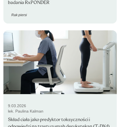
badania RxPONDER
Rak piersi
9.03.2026
lek. Paulina Kalman
Skład ciała jako predyktor toksyczności i
odpowiedzi na trastuzumab derukstekan (T-DXd)