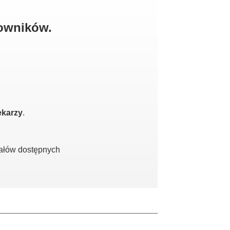
kowników.
ekarzy
.
iałów dostępnych