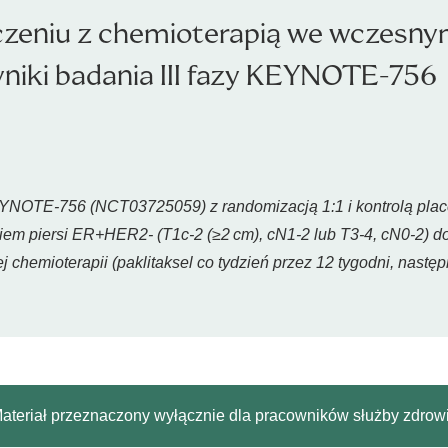
zeniu z chemioterapią we wczesnym
niki badania III fazy KEYNOTE-756
EYNOTE-756 (NCT03725059) z randomizacją 1:1 i kontrolą plac
 piersi ER+HER2- (T1c-2 (≥2 cm), cN1-2 lub T3-4, cN0-2) d
chemioterapii (paklitaksel co tydzień przez 12 tygodni, następ
ateriał przeznaczony wyłącznie dla pracowników służby zdrow