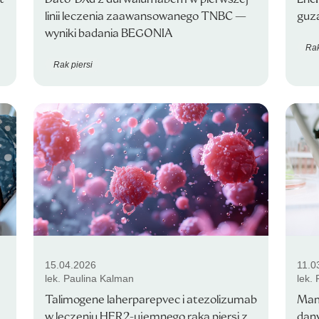
linii leczenia zaawansowanego TNBC —
guza
wyniki badania BEGONIA
Rak
Rak piersi
15.04.2026
11.0
lek. Paulina Kalman
lek.
Talimogene laherparepvec i atezolizumab
Mam
w leczeniu HER2-ujemnego raka piersi z
dany