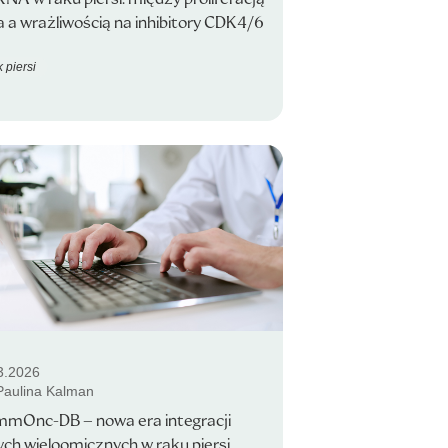
 a wrażliwością na inhibitory CDK4/6
 piersi
3.2026
 Paulina Kalman
mOnc-DB – nowa era integracji
ch wieloomicznych w raku piersi