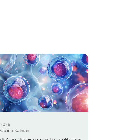
.2026
 Paulina Kalman
NA w raku piersi: między proliferacją