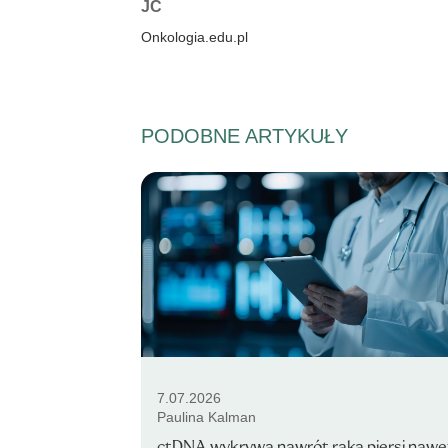
Autorzy:
JC
Onkologia.edu.pl
PODOBNE ARTYKUŁY
7.07.2026
Paulina Kalman
ctDNA wykrywa nawrót raka piersi nawe