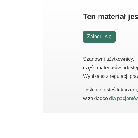
Ten materiał j
Zaloguj się
Szanowni użytkownicy,
część materiałów udostę
Wynika to z regulacji pr
Jeśli nie jesteś lekarze
w zakładce
dla pacjentó