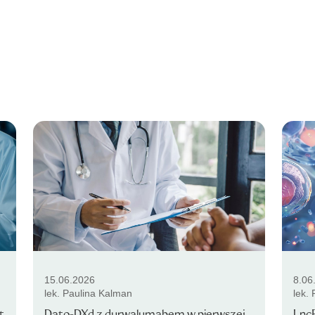
15.06.2026
8.06
lek. Paulina Kalman
lek.
t
Dato-DXd z durwalumabem w pierwszej
LncR