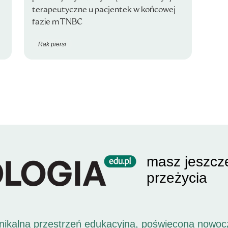
terapeutyczne u pacjentek w końcowej
fazie mTNBC
Rak piersi
masz jeszcz
przeżycia
unikalna przestrzeń edukacyjna, poświęcona nowoc