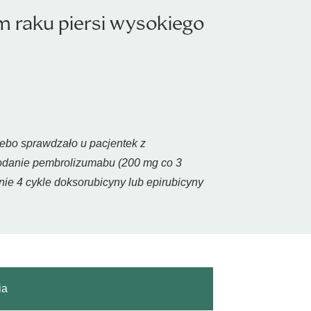
 raku piersi wysokiego
ebo sprawdzało u pacjentek z
odanie pembrolizumabu (200 mg co 3
nie 4 cykle doksorubicyny lub epirubicyny
ia