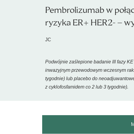
Pembrolizumab w połąc
ryzyka ER+ HER2- – wy
JC
Podwójnie zaślepione badanie III fazy K
inwazyjnym przewodowym wczesnym rakiem
tygodnie) lub placebo do neoadjuwantowej 
z cyklofosfamidem co 2 lub 3 tygodnie).
M