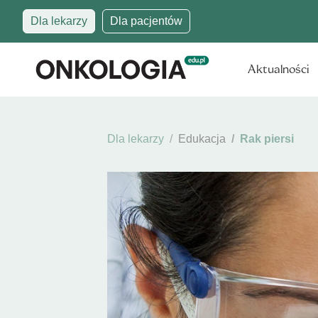
Dla lekarzy
Dla pacjentów
Aktualności
Dla lekarzy
Edukacja
Rak piersi