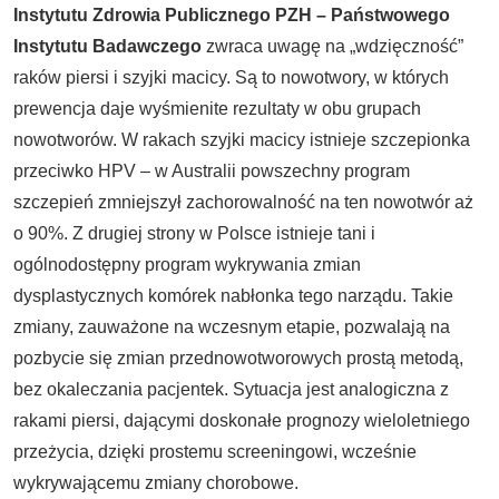
Instytutu Zdrowia Publicznego PZH – Państwowego
Instytutu Badawczego
zwraca uwagę na „wdzięczność”
raków piersi i szyjki macicy. Są to nowotwory, w których
prewencja daje wyśmienite rezultaty w obu grupach
nowotworów. W rakach szyjki macicy istnieje szczepionka
przeciwko HPV – w Australii powszechny program
szczepień zmniejszył zachorowalność na ten nowotwór aż
o 90%. Z drugiej strony w Polsce istnieje tani i
ogólnodostępny program wykrywania zmian
dysplastycznych komórek nabłonka tego narządu. Takie
zmiany, zauważone na wczesnym etapie, pozwalają na
pozbycie się zmian przednowotworowych prostą metodą,
bez okaleczania pacjentek. Sytuacja jest analogiczna z
rakami piersi, dającymi doskonałe prognozy wieloletniego
przeżycia, dzięki prostemu screeningowi, wcześnie
wykrywającemu zmiany chorobowe.