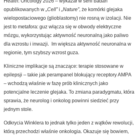
Health: Oncology 2026 – wykazał w serii badań
opublikowanych w
„Cell”
i
„Nature”
, że komórki glejaka
wielopostaciowego (glioblastomy) nie rosną w izolacji. Nie
jest to metafora: guz włącza się w obwody elektryczne
mózgu, wykorzystując aktywność neuronalną jako paliwo
dla wzrostu i inwazji. Im większa aktywność neuronalna w
regionie, tym szybszy wzrost guza.
Kliniczne implikacje są znaczące: terapie stosowane w
epilepsji – takie jak perampanel blokujący receptory AMPA
– wchodzą właśnie w fazę prób klinicznych jako
potencjalne leczenie glejaka. To zmiana paradygmatu, która
sprawia, że neurolog i onkolog powinni siedzieć przy
jednym stole.
Odkrycia Winklera to jednak tylko jeden z wątków rewolucji,
którą przechodzi właśnie onkologia. Okazuje się bowiem,