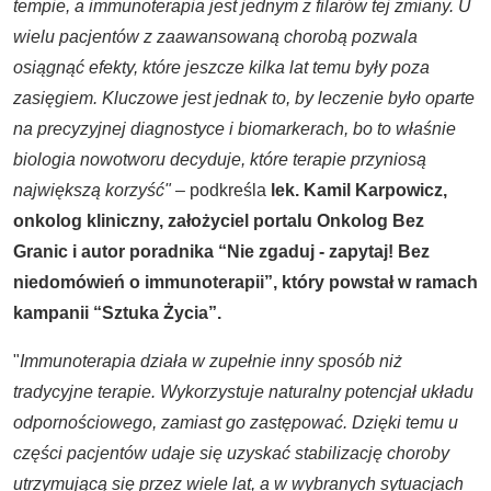
tempie, a immunoterapia jest jednym z filarów tej zmiany. U
wielu pacjentów z zaawansowaną chorobą pozwala
osiągnąć efekty, które jeszcze kilka lat temu były poza
zasięgiem. Kluczowe jest jednak to, by leczenie było oparte
na precyzyjnej diagnostyce i biomarkerach, bo to właśnie
biologia nowotworu decyduje, które terapie przyniosą
największą korzyść"
– podkreśla
lek. Kamil Karpowicz,
onkolog kliniczny, założyciel portalu Onkolog Bez
Granic i autor poradnika “Nie zgaduj - zapytaj! Bez
niedomówień o immunoterapii”, który powstał w ramach
kampanii “Sztuka Życia”.
"
Immunoterapia działa w zupełnie inny sposób niż
tradycyjne terapie. Wykorzystuje naturalny potencjał układu
odpornościowego, zamiast go zastępować. Dzięki temu u
części pacjentów udaje się uzyskać stabilizację choroby
utrzymującą się przez wiele lat, a w wybranych sytuacjach