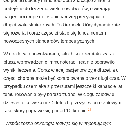
Od ponad dekady immunoterapia znacząco zmienia
podejście do leczenia wielu nowotworów, otwierając
pacjentom drogę do terapii bardziej precyzyjnych i
długotrwale skutecznych. To kierunek, który dynamicznie
się rozwija i coraz częściej staje się fundamentem
nowoczesnych standardów terapeutycznych.
W niektórych nowotworach, takich jak czerniak czy rak
płuca, wprowadzenie immunoterapii realnie poprawiło
wyniki leczenia. Coraz więcej pacjentów żyje dłużej, a u
części choroba może być kontrolowana przez długi czas. W
przypadku czerniaka z przerzutami jeszcze kilkanaście lat
temu rokowania były bardzo trudne. W ciągu zaledwie
dziesięciu lat wskaźnik 5-letnich przeżyć w przerzutowym
[1]
raku skóry poprawił się ponad 10-krotnie
.
"
Współczesna onkologia rozwija się w imponującym