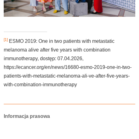
[1]
ESMO 2019: One in two patients with metastatic
melanoma alive after five years with combination
immunotherapy, dostęp: 07.04.2026,
https://ecancer.org/en/news/16680-esmo-2019-one-in-two-
patients-with-metastatic-melanoma-ali-ve-after-five-years-
with-combination-immunotherapy
Autorzy:
Informacja prasowa