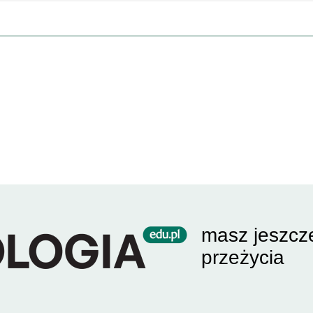
masz jeszcz
przeżycia