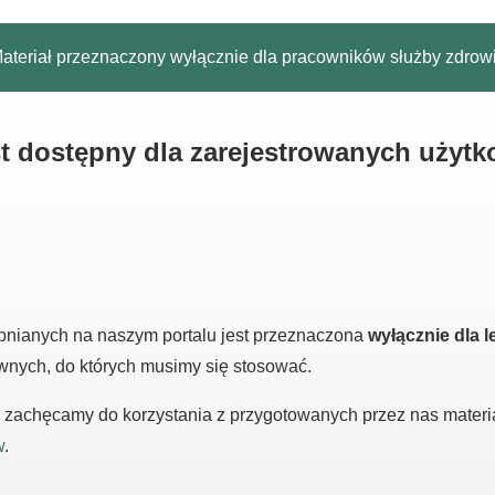
ateriał przeznaczony wyłącznie dla pracowników służby zdrow
est dostępny dla zarejestrowanych użyt
pnianych na naszym portalu jest przeznaczona
wyłącznie dla l
awnych, do których musimy się stosować.
m, zachęcamy do korzystania z przygotowanych przez nas mater
w
.