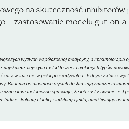
towego na skuteczność inhibitorów
o – zastosowanie modelu gut-on-a-
większych wyzwań współczesnej medycyny, a immunoterapia opa
 z najskuteczniejszych metod leczenia niektórych typów nowot
 zróżnicowana i nie w pełni przewidywalna. Jednym z kluczowy
towy. Badania na modelach mysich dostarczają znaczenia informa
iczne i immunologiczne sprawiają, że ich zastosowanie jest p
naśladuje strukturę i funkcje ludzkiego jelita, umożliwiając bad