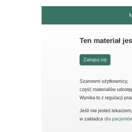
M
Ten materiał j
Zaloguj się
Szanowni użytkownicy,
część materiałów udostę
Wynika to z regulacji pr
Jeśli nie jesteś lekarze
w zakładce
dla pacjentó