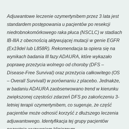
Adjuwantowe leczenie ozymertynibem przez 3 lata jest
standardem postępowania u pacjentów po resekcji
niedrobnokomórkowego raka płuca (NSCLC) w stadiach
IB-IIIA z obecnością aktywującej mutacji w genie EGFR
(Ex19del lub L858R). Rekomendacja ta opiera się na
wynikach badania III fazy ADAURA, które wykazało
poprawę przeżycia wolnego od choroby (DFS –
Disease-Free Survival
) oraz przeżycia całkowitego (OS
–
Overall Survivall
) w porównaniu z placebo. Jednakże,
w badaniu ADAURA zaobserwowano trend w kierunku
zwiększonej częstości zdarzeń DFS po zakończeniu 3-
letniej terapii ozymertynibem, co sugeruje, że część
pacjentów może odnosić korzyść z dłuższego leczenia
adjuwantowego. Identyfikacja tej grupy pacjentów