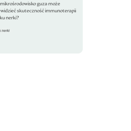
 mikrośrodowisko guza może
ewidzieć skuteczność immunoterapii
ku nerki?
 nerki