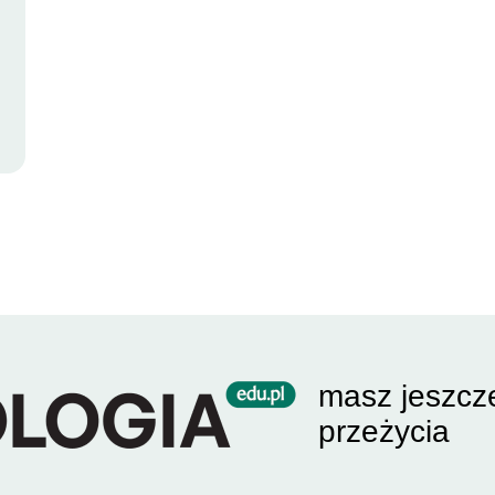
masz jeszcz
przeżycia