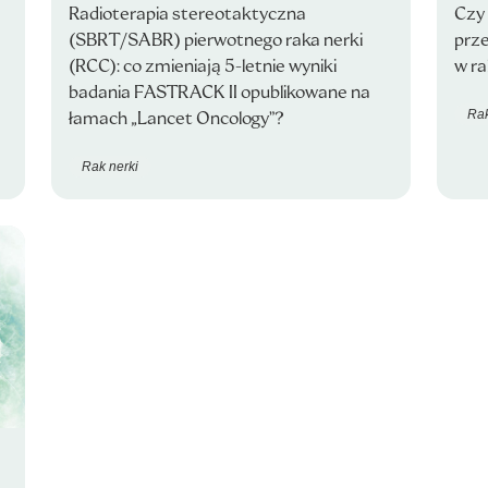
Radioterapia stereotaktyczna
Czy
(SBRT/SABR) pierwotnego raka nerki
prz
(RCC): co zmieniają 5-letnie wyniki
w ra
badania FASTRACK II opublikowane na
Rak
łamach „Lancet Oncology”?
Rak nerki