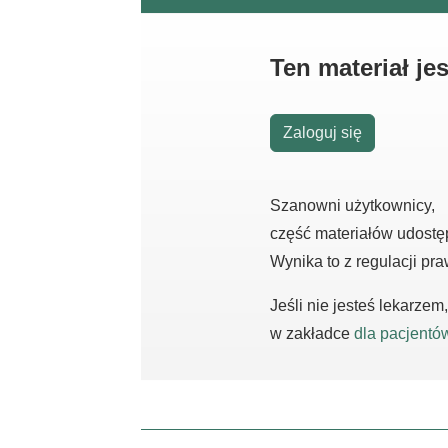
Ten materiał j
Zaloguj się
Szanowni użytkownicy,
część materiałów udostę
Wynika to z regulacji pr
Jeśli nie jesteś lekarze
w zakładce
dla pacjentó