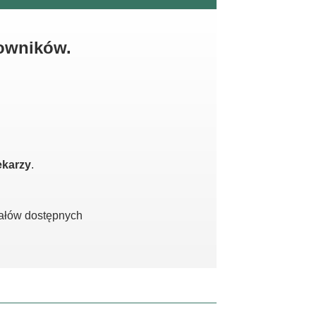
kowników.
ekarzy
.
iałów dostępnych