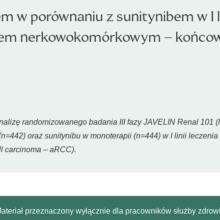
 w porównaniu z sunitynibem w I li
em nerkowokomórkowym – końcowa a
 analizę randomizowanego badania III fazy JAVELIN Renal 10
=442) oraz sunitynibu w monoterapii (n=444) w I linii lecze
ll carcinoma
– aRCC).
ateriał przeznaczony wyłącznie dla pracowników służby zdrow