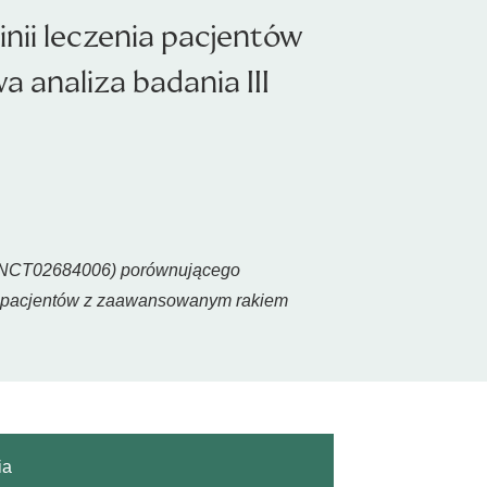
nii leczenia pacjentów
naliza badania III
1 (NCT02684006) porównującego
nia pacjentów z zaawansowanym rakiem
ia