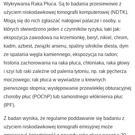
Wykrywania Raka Płuca. Są to badania przesiewowe z
użyciem niskodawkowej tomografii komputerowej (NDTK).
Mogą się do nich zgłaszać nałogowi palacze i osoby, u
których stwierdzono jeden z czynników ryzyka, taki jak:
ekspozycja zawodowa na krzemionkę, beryl, nikiel, chrom,
kadm, azbest, związki arsenu, spaliny silników diesla, dym
ze spalania węgla kamiennego, ekspozycja na radon;
historia zachorowania na raka płuca, chłoniaka, raka głowy
i szyi lub raki zależne od palenia tytoniu, np. rak pęcherza
moczowego; rak płuca w wywiadzie u krewnych
pierwszego stopnia; występowanie przewlekłej obturacyjnej
choroby płuc (POChP) lub samoistnego włóknienia płuc
(IPF).
Z badan wynika, że regularne poddawanie się badaniu z
użyciem niskodawkowej tomografii emisyjnej może