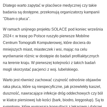
Dlatego warto zapytać w placówce medycznej czy takie
badania są dostępne, przekonują organizatorzy kampanii
"Dbam o płuca".
W ramach unijnego projektu SOLACE pod koniec września
2024 r. w trasę po Polsce ruszyło pierwsze Mobilne
Centrum Tomografii Komputerowej, które dociera do
mniejszych miast, miasteczek i wsi, mając na celu
wyrównanie różnic w dostępie do badań profilaktycznych
na terenie kraju. W pierwszej kolejności z takich badań
mogli skorzystać pacjenci z woj. lubelskiego.
Warto jest również zachować czujność odnośnie objawów
raka płuca, które są niespecyficzne, jak przewlekły kaszel,
duszność, nawracające infekcje dróg oddechowych czy ból
w klatce piersiowej lub kości (bark, biodro, kręgosłup). Są to
symptomy, które wymagają konsultacji z lekarzem i dalszej