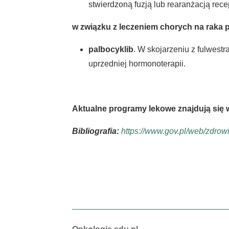
stwierdzoną fuzją lub rearanżacją rece
w związku z leczeniem chorych na raka pi
palbocyklib
. W skojarzeniu z fulwest
uprzedniej hormonoterapii.
Aktualne programy lekowe znajdują się
Bibliografia:
https://www.gov.pl/web/zdrow
Autorzy: