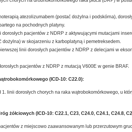
rosłych chorych na drobnokomórkowego raka płuca (DRP) w postac
 monoterapią atezolizumabem (postać dożylna i podskórna), do
 opartego na pochodnych platyny.
inii dorosłych pacjentów z NDRP z aktywującymi mutacjami inse
dożylna) w skojarzeniu z karboplatyną i pemetreksedem.
pierwszej linii dorosłych pacjentów z NDRP z delecjami w ekso
 dorosłych pacjentów z NDRP z mutacją V600E w genie BRAF.
 wątrobokomórkowego (ICD-10: C22.0):
d 1. linii dorosłych chorych na raka wątrobokomórkowego, u któ
óg żółciowych (ICD-10: C22.1, C23, C24.0, C24.1, C24.8, C2
 pacjentów z miejscowo zaawansowanym lub przerzutowym gruc