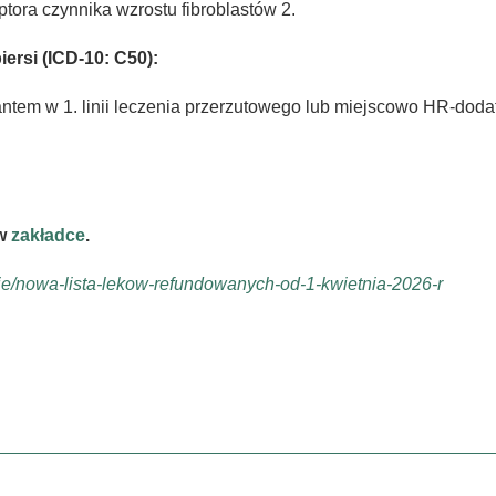
ptora czynnika wzrostu fibroblastów 2.
ersi (ICD-10: C50):
rantem w 1. linii leczenia przerzutowego lub miejscowo HR-dod
 w
zakładce
.
ie/nowa-lista-lekow-refundowanych-od-1-kwietnia-2026-r