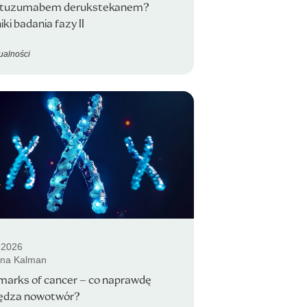
stuzumabem derukstekanem?
ki badania fazy II
ualności
.2026
ina Kalman
marks of cancer – co naprawdę
ędza nowotwór?