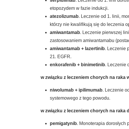
serplulimab
. Leczenie od 1. linii do
etopozydem w fazie indukcji.
atezolizumab
. Leczenie od 1. linii,
którzy nie kwalifikują się do leczenia
amiwantamab
. Leczenie pierwszej l
zastosowaniem amiwantamabu (postać 
amiwantamab + lazertinib
. Leczenie 
21. EGFR.
enkorafenib + binimetinib
. Leczenie
w związku z leczeniem chorych na raka
niwolumab + ipilimumab
. Leczenie o
systemowego z tego powodu.
w związku z leczeniem chorych na raka dr
pemigatynib
. Monoterapia dorosłych