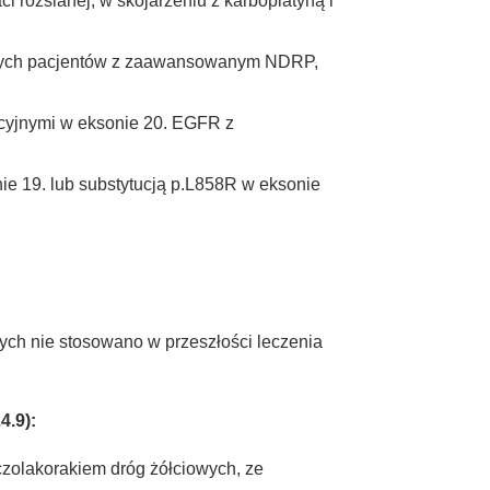
i rozsianej, w skojarzeniu z karboplatyną i
rosłych pacjentów z zaawansowanym NDRP,
rcyjnymi w eksonie 20. EGFR z
nie 19. lub substytucją p.L858R w eksonie
rych nie stosowano w przeszłości leczenia
4.9):
zolakorakiem dróg żółciowych, ze