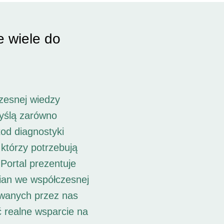
e wiele do
zesnej wiedzy
myślą zarówno
od diagnostyki
 którzy potrzebują
Portal prezentuje
ian we współczesnej
owanych przez nas
ć realne wsparcie na