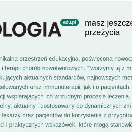
masz jeszcz
przeżycia
unikalna przestrzeń edukacyjna, poświęcona nowoc
i i terapii chorób nowotworowych. Tworzymy ją z 
ukujących aktualnych standardów, najnowszych met
 celowanych oraz immunoterapii, jak i o pacjentach,
ji wspierających ich w trudnym procesie leczenia. 
elny, aktualny i dostosowany do dynamicznych zm
 lekarzy oraz pacjentów do korzystania z przygot
ści i praktycznych wskazówek, które mogą stanowi