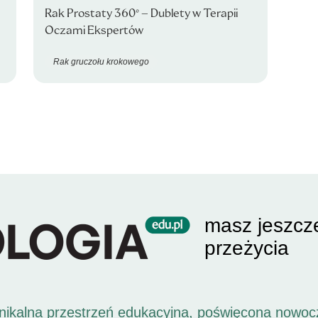
Rak Prostaty 360° – Dublety w Terapii
Oczami Ekspertów
Rak gruczołu krokowego
masz jeszcz
przeżycia
unikalna przestrzeń edukacyjna, poświęcona nowoc