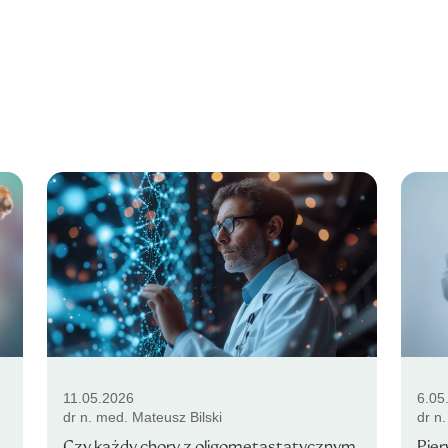
11.05.2026
6.05
dr n. med. Mateusz Bilski
dr n
Czy każdy chory z oligometastatycznym
Pier