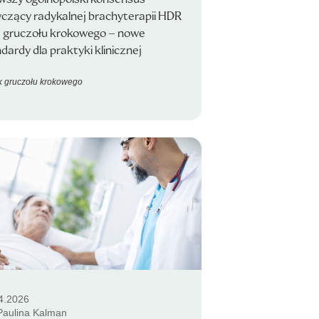
czący radykalnej brachyterapii HDR
a gruczołu krokowego – nowe
dardy dla praktyki klinicznej
 gruczołu krokowego
4.2026
 Paulina Kalman