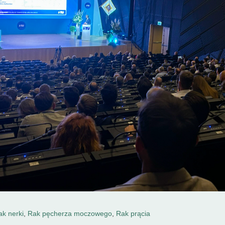
ak nerki
,
Rak pęcherza moczowego
,
Rak prącia