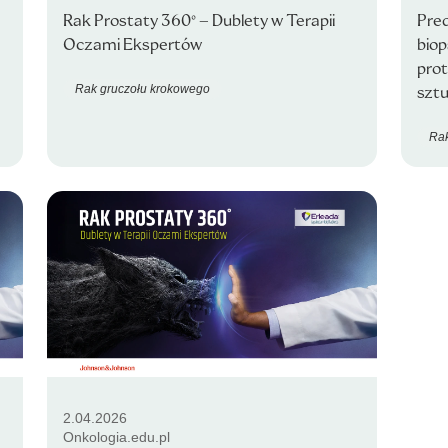
Rak Prostaty 360° – Dublety w Terapii
Pred
Oczami Ekspertów
biop
pro
Rak gruczołu krokowego
sztu
Rak
2.04.2026
Onkologia.edu.pl