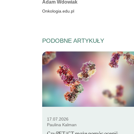
Autorzy:
Adam Wdowiak
Onkologia.edu.pl
PODOBNE ARTYKUŁY
17.07.2026
Paulina Kalman
Czy PET/CT może pomóc ocenić