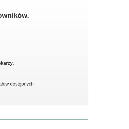
kowników.
ekarzy
.
iałów dostępnych