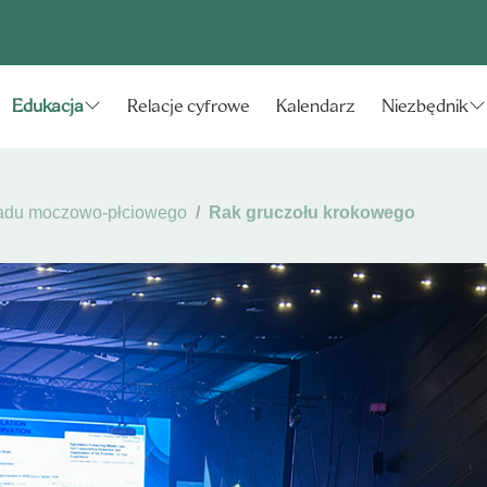
Relacje cyfrowe
Kalendarz
Edukacja
Niezbędnik
adu moczowo-płciowego
Rak gruczołu krokowego