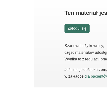
Ten materiał j
Zaloguj się
Szanowni użytkownicy,
część materiałów udostę
Wynika to z regulacji pr
Jeśli nie jesteś lekarze
w zakładce
dla pacjentó