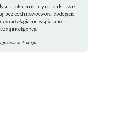
ykcja raka prostaty na podstawie
sji bez cech nowotworu: podejście
teomorfologiczne wspierane
czną inteligencją
 gruczołu krokowego