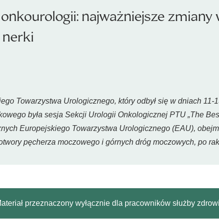
kourologii: najważniejsze zmiany w
 nerki
go Towarzystwa Urologicznego, który odbył się w dniach 11-1
wego była sesja Sekcji Urologii Onkologicznej PTU „The Best
ych Europejskiego Towarzystwa Urologicznego (EAU), obejmu
owotwory pęcherza moczowego i górnych dróg moczowych, po rak
ateriał przeznaczony wyłącznie dla pracowników służby zdrow