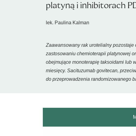
platyną i inhibitorach 
lek. Paulina Kalman
Zaawansowany rak urotelialny pozostaje c
zastosowaniu chemioterapii platynowej or
obejmujące monoterapię taksoidami lub w
miesięcy. Sacituzumab govitecan, przeciw
do przeprowadzenia randomizowanego ba
M