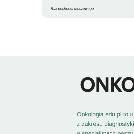
Rak pęcherza moczowego
Onkologia.edu.pl to 
z zakresu diagnostyk
o specjalistach posz