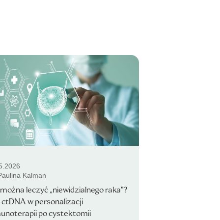
5.2026
 Paulina Kalman
można leczyć „niewidzialnego raka”?
 ctDNA w personalizacji
noterapii po cystektomii