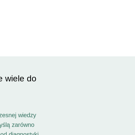
e wiele do
zesnej wiedzy
myślą zarówno
od diagnostyki