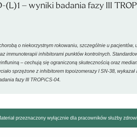
PD-(L)1 – wyniki badania fazy III TR
horobą o niekorzystnym rokowaniu, szczególnie u pacjentów, u 
az immunoterapii inhibitorami punktów kontrolnych. Standardowe
influniną – cechują się ograniczoną skutecznością oraz media
ciało sprzężone z inhibitorem topoizomerazy I SN-38, wykazał a
dania fazy III TROPiCS-04.
ateriał przeznaczony wyłącznie dla pracowników służby zdrow