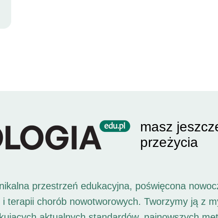
masz jeszcz
przeżycia
unikalna przestrzeń edukacyjna, poświęcona nowoc
i i terapii chorób nowotworowych. Tworzymy ją z 
ukujących aktualnych standardów, najnowszych met