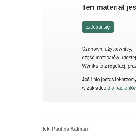
Ten materiał j
Zaloguj się
Szanowni użytkownicy,
część materiałów udostę
Wynika to z regulacji pr
Jeśli nie jesteś lekarze
w zakładce
dla pacjentó
Autorzy:
lek. Paulina Kalman