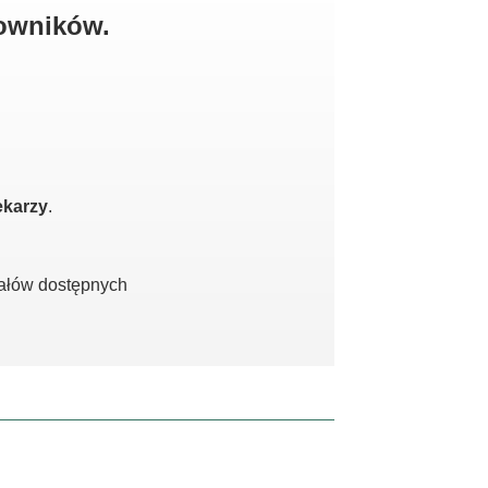
kowników.
ekarzy
.
iałów dostępnych