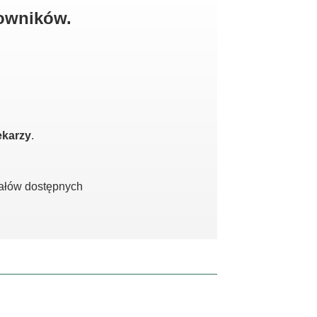
kowników.
ekarzy
.
iałów dostępnych