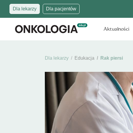
Dla lekarzy
Dla pacjentów
Aktualności
Dla lekarzy
Edukacja
Rak piersi