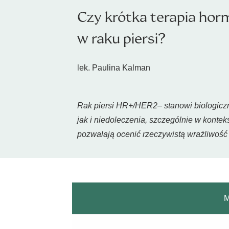
Czy krótka terapia hor
w raku piersi?
lek. Paulina Kalman
Rak piersi HR+/HER2– stanowi biologiczn
jak i niedoleczenia, szczególnie w konte
pozwalają ocenić rzeczywistą wrażliwość 
M