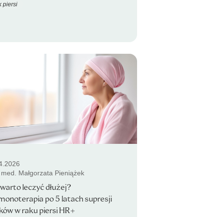
 piersi
4.2026
. med. Małgorzata Pieniążek
warto leczyć dłużej?
onoterapia po 5 latach supresji
ików w raku piersi HR+