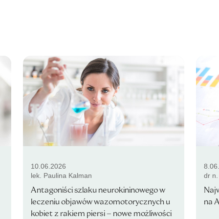
10.06.2026
8.06
lek. Paulina Kalman
dr n
Antagoniści szlaku neurokininowego w
Najw
leczeniu objawów wazomotorycznych u
na 
kobiet z rakiem piersi – nowe możliwości