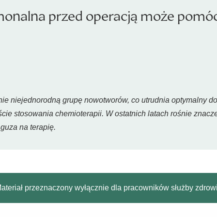
monalna przed operacją może pomóc
ie niejednorodną grupę nowotworów, co utrudnia optymalny dob
kście stosowania chemioterapii. W ostatnich latach rośnie znac
guza na terapię.
ateriał przeznaczony wyłącznie dla pracowników służby zdrow