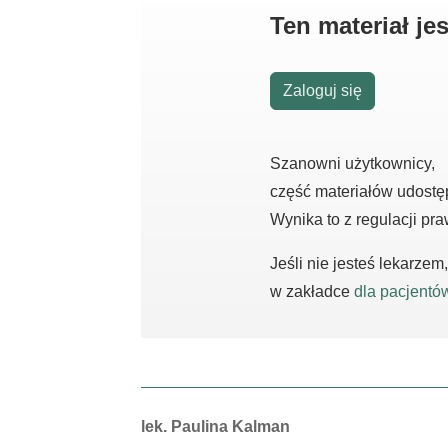
Ten materiał j
Zaloguj się
Szanowni użytkownicy,
część materiałów udostę
Wynika to z regulacji pr
Jeśli nie jesteś lekarze
w zakładce
dla pacjentó
Autorzy:
lek. Paulina Kalman