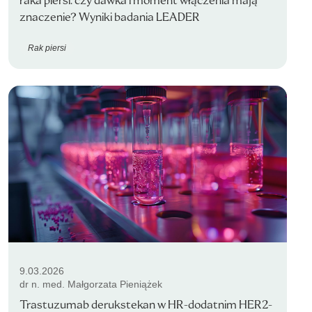
raka piersi: czy dawka i moment włączenia mają
znaczenie? Wyniki badania LEADER
Rak piersi
9.03.2026
dr n. med. Małgorzata Pieniążek
Trastuzumab derukstekan w HR-dodatnim HER2-