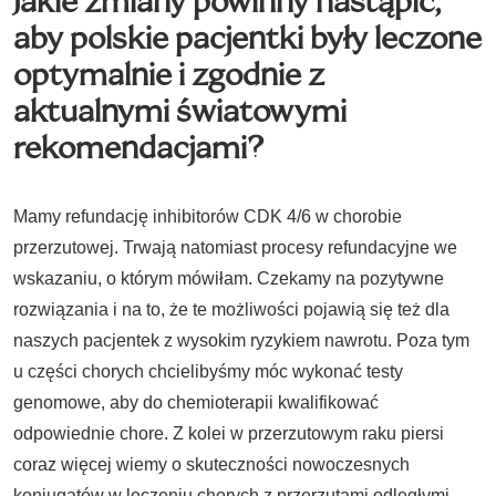
Jakie zmiany powinny nastąpić,
aby polskie pacjentki były leczone
optymalnie i zgodnie z
aktualnymi światowymi
rekomendacjami?
Mamy refundację inhibitorów CDK 4/6 w chorobie
przerzutowej. Trwają natomiast procesy refundacyjne we
wskazaniu, o którym mówiłam. Czekamy na pozytywne
rozwiązania i na to, że te możliwości pojawią się też dla
naszych pacjentek z wysokim ryzykiem nawrotu. Poza tym
u części chorych chcielibyśmy móc wykonać testy
genomowe, aby do chemioterapii kwalifikować
odpowiednie chore. Z kolei w przerzutowym raku piersi
coraz więcej wiemy o skuteczności nowoczesnych
koniugatów w leczeniu chorych z przerzutami odległymi.