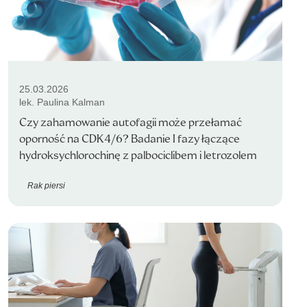
25.03.2026
lek. Paulina Kalman
Czy zahamowanie autofagii może przełamać
oporność na CDK4/6? Badanie I fazy łączące
hydroksychlorochinę z palbociclibem i letrozolem
Rak piersi