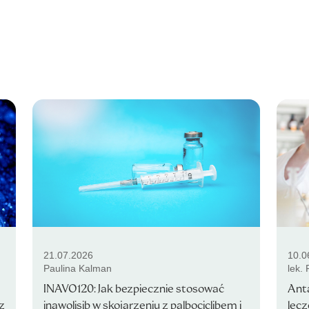
21.07.2026
10.0
Paulina Kalman
lek.
INAVO120: Jak bezpiecznie stosować
Anta
z
inawolisib w skojarzeniu z palbociclibem i
lec