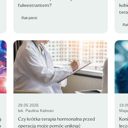
fulwestrantem?
kobi
ter
Rak piersi
Rak
28.05.2026
19.0
lek. Paulina Kalman
Maja
ą
Czy krótka terapia hormonalna przed
Koni
6
operacją może pomóc uniknąć
lecz