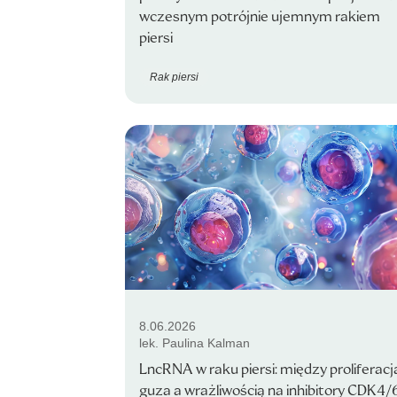
wczesnym potrójnie ujemnym rakiem
piersi
Rak piersi
8.06.2026
lek. Paulina Kalman
LncRNA w raku piersi: między proliferacj
guza a wrażliwością na inhibitory CDK4/