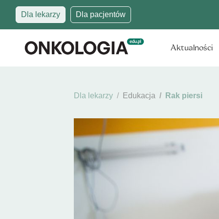
Dla lekarzy
Dla pacjentów
Aktualności
Dla lekarzy
Edukacja
Rak piersi