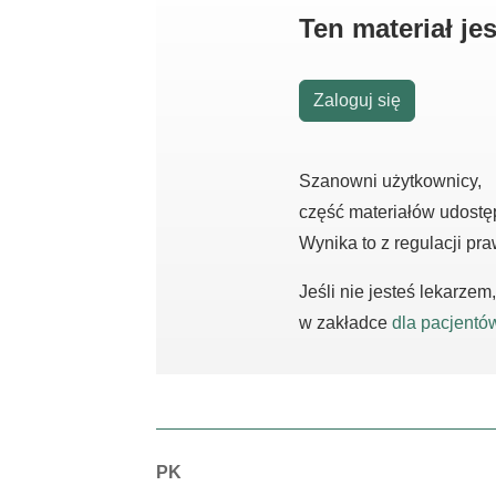
Ten materiał j
Zaloguj się
Szanowni użytkownicy,
część materiałów udostę
Wynika to z regulacji pr
Jeśli nie jesteś lekarze
w zakładce
dla pacjentó
Autorzy:
PK