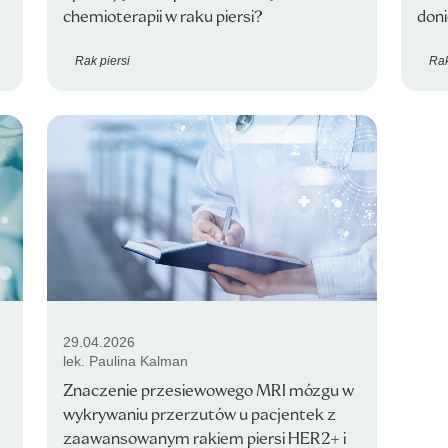
chemioterapii w raku piersi?
don
Rak piersi
Rak
29.04.2026
lek. Paulina Kalman
Znaczenie przesiewowego MRI mózgu w
wykrywaniu przerzutów u pacjentek z
zaawansowanym rakiem piersi HER2+ i