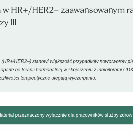
 w HR+/HER2– zaawansowanym raku
y III
 (HR+/HER2–) stanowi większość przypadków nowotworów pier
arte na terapii hormonalnej w skojarzeniu z inhibitorami CDK
ożliwości terapeutyczne ulegają wyczerpaniu.
ateriał przeznaczony wyłącznie dla pracowników służby zdrow