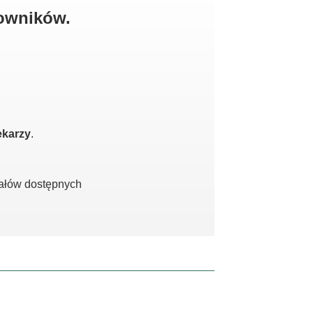
kowników.
ekarzy
.
iałów dostępnych