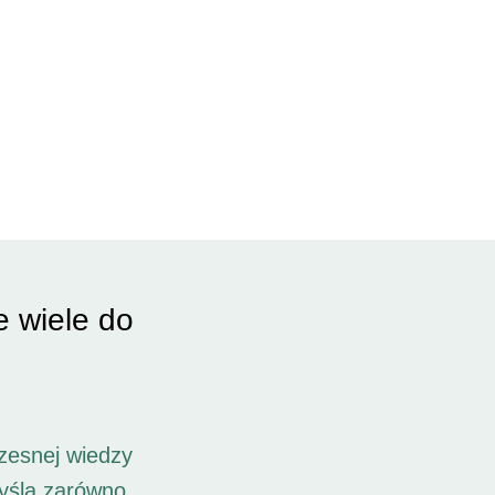
e wiele do
zesnej wiedzy
myślą zarówno