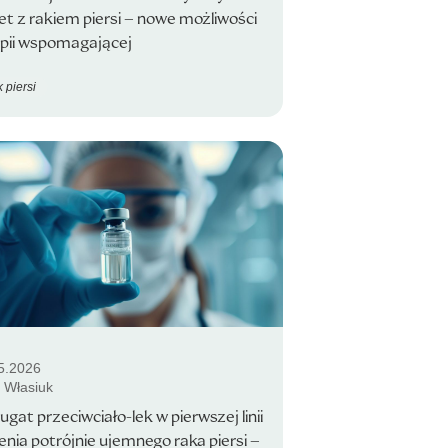
et z rakiem piersi – nowe możliwości
apii wspomagającej
 piersi
5.2026
 Własiuk
ugat przeciwciało-lek w pierwszej linii
enia potrójnie ujemnego raka piersi –