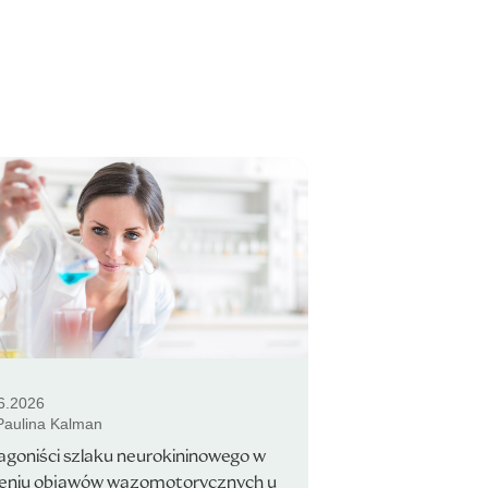
6.2026
 Paulina Kalman
goniści szlaku neurokininowego w
zeniu objawów wazomotorycznych u