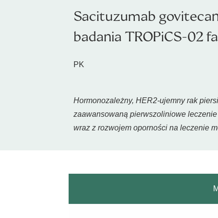
Sacituzumab govitecan
badania TROPiCS-02 faz
PK
Hormonozależny, HER2-ujemny rak piersi
zaawansowaną pierwszoliniowe leczenie op
wraz z rozwojem oporności na leczenie m
M