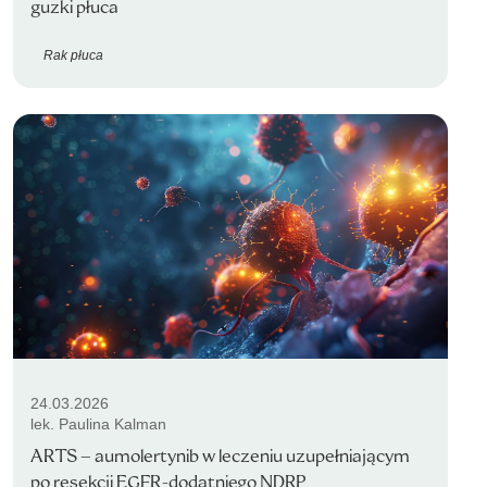
guzki płuca
Rak płuca
24.03.2026
lek. Paulina Kalman
ARTS – aumolertynib w leczeniu uzupełniającym
po resekcji EGFR-dodatniego NDRP