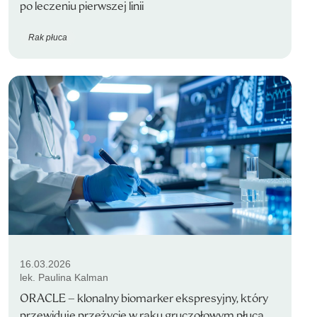
po leczeniu pierwszej linii
Rak płuca
16.03.2026
lek. Paulina Kalman
ORACLE – klonalny biomarker ekspresyjny, który
przewiduje przeżycie w raku gruczołowym płuca