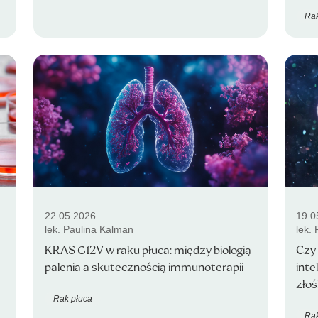
Rak
22.05.2026
19.0
lek. Paulina Kalman
lek.
KRAS G12V w raku płuca: między biologią
Czy 
palenia a skutecznością immunoterapii
inte
złoś
Rak płuca
Rak