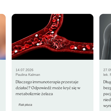
14.07.2026
27.0
Paulina Kalman
lek.
Dlaczego immunoterapia przestaje
Dłu
działać? Odpowiedź może kryć się w
bezp
metabolizmie żelaza
pac
nie
Rak płuca
wyni