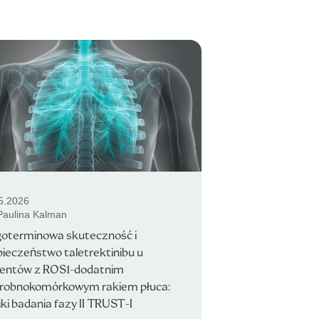
5.2026
 Paulina Kalman
goterminowa skuteczność i
ieczeństwo taletrektinibu u
jentów z ROS1-dodatnim
drobnokomórkowym rakiem płuca:
ki badania fazy II TRUST-I