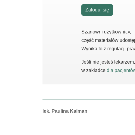
Zaloguj się
Szanowni użytkownicy,
część materiałów udostę
Wynika to z regulacji pr
Jeśli nie jesteś lekarze
w zakładce
dla pacjentó
Autorzy:
lek. Paulina Kalman