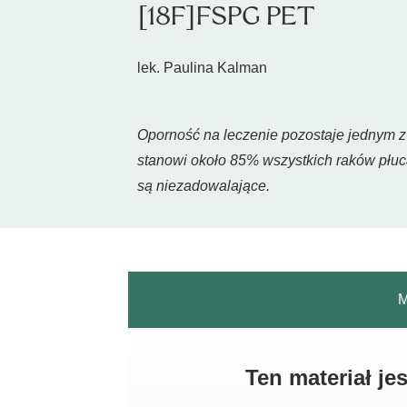
[18F]FSPG PET
lek. Paulina Kalman
Oporność na leczenie pozostaje jednym 
stanowi około 85% wszystkich raków płuca
są niezadowalające.
M
Ten materiał j