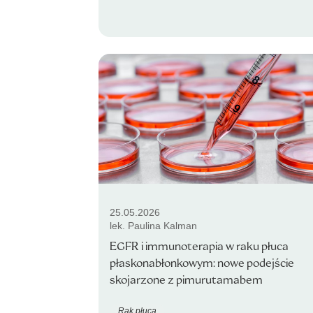
25.05.2026
lek. Paulina Kalman
EGFR i immunoterapia w raku płuca
płaskonabłonkowym: nowe podejście
skojarzone z pimurutamabem
Rak płuca