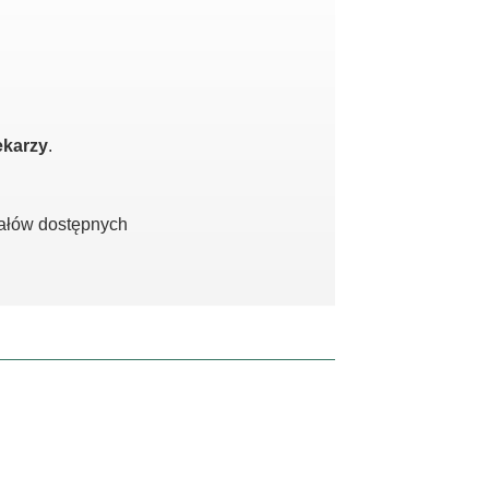
ekarzy
.
iałów dostępnych