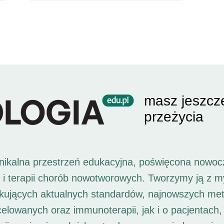
masz jeszcz
przeżycia
unikalna przestrzeń edukacyjna, poświęcona nowoc
i i terapii chorób nowotworowych. Tworzymy ją z 
ukujących aktualnych standardów, najnowszych met
 celowanych oraz immunoterapii, jak i o pacjentach,