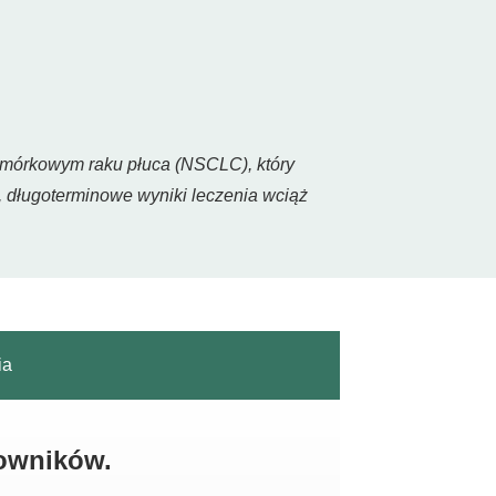
omórkowym raku płuca (NSCLC), który
, długoterminowe wyniki leczenia wciąż
ia
kowników.