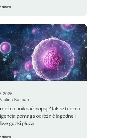
 płuca
5.2026
 Paulina Kalman
można uniknąć biopsji? Jak sztuczna
ligencja pomaga odróżnić łagodne i
liwe guzki płuca
 płuca