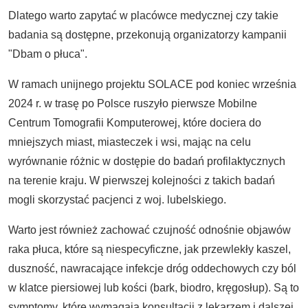
Dlatego warto zapytać w placówce medycznej czy takie
badania są dostępne, przekonują organizatorzy kampanii
"Dbam o płuca".
W ramach unijnego projektu SOLACE pod koniec września
2024 r. w trasę po Polsce ruszyło pierwsze Mobilne
Centrum Tomografii Komputerowej, które dociera do
mniejszych miast, miasteczek i wsi, mając na celu
wyrównanie różnic w dostępie do badań profilaktycznych
na terenie kraju. W pierwszej kolejności z takich badań
mogli skorzystać pacjenci z woj. lubelskiego.
Warto jest również zachować czujność odnośnie objawów
raka płuca, które są niespecyficzne, jak przewlekły kaszel,
duszność, nawracające infekcje dróg oddechowych czy ból
w klatce piersiowej lub kości (bark, biodro, kręgosłup). Są to
symptomy, które wymagają konsultacji z lekarzem i dalszej