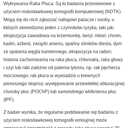
Wykrywania Raka Płuca. Są to badania przesiewowe z
użyciem niskodawkowej tomografii komputerowej (NDTK).
Mogą się do nich zgłaszać nałogowi palacze i osoby, u
których stwierdzono jeden z czynników ryzyka, taki jak:
ekspozycja zawodowa na krzemionkę, beryl, nikiel, chrom,
kadm, azbest, związki arsenu, spaliny silników diesla, dym
ze spalania węgla kamiennego, ekspozycja na radon;
historia zachorowania na raka płuca, chłoniaka, raka głowy
i szyi lub raki zależne od palenia tytoniu, np. rak pęcherza
moczowego; rak płuca w wywiadzie u krewnych
pierwszego stopnia; występowanie przewlekłej obturacyjnej
choroby płuc (POChP) lub samoistnego włóknienia płuc
(IPF).
Z badan wynika, że regularne poddawanie się badaniu z
użyciem niskodawkowej tomografii emisyjnej może