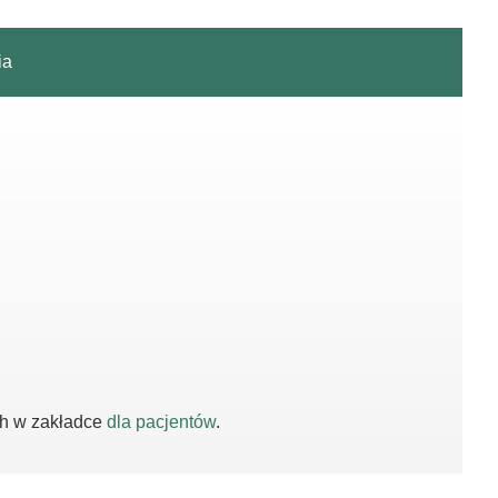
ia
ch w zakładce
dla pacjentów
.