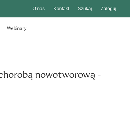
O nas
Kontakt
Szukaj
Zaloguj
Webinary
ą chorobą nowotworową -