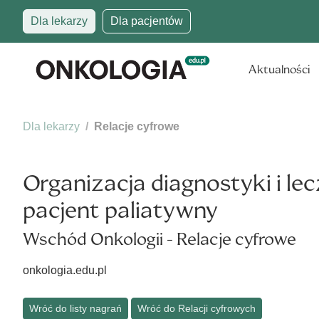
Dla lekarzy
Dla pacjentów
Aktualności
Dla lekarzy
Relacje cyfrowe
Organizacja diagnostyki i l
pacjent paliatywny
Wschód Onkologii - Relacje cyfrowe
onkologia.edu.pl
Wróć do listy nagrań
Wróć do Relacji cyfrowych